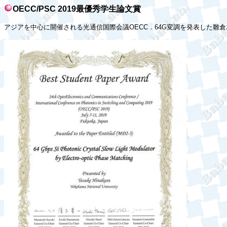
OECC/PSC 2019
最優秀学生論文賞
アジアを中心に開催される光通信国際会議
OECC
．
64G
変調を発表した雛倉