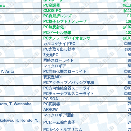
ura
PC
変調器
◎
1
1
CMOS PC
◎
1
1
PC
負屈折レンズ
1
1
PC
格子シフトナノレーザ
10
PC
無反射化
◎
10
PC
パーセル効果
10
PC
ナノレーザバイオセンサ
◎
10
カルコゲナイド
PC
◎
9
PC
光取り出し効率
◎
9
3
次元
PC
9
同時スローライト
8
マイクロギア
8
Y. Arita
PC
同時伝搬スローライト
◎
8
双安定
MDL
8
PC
アクティブ／パッシブ集積
8
PC
方向性結合器スローライト
◎
8
PC
チューナブルスローライト
◎
8
PC SOA
8
moto, T. Watanabe
PC
変調器
7
ARROW
7
マイクロギア理論
7
Yokokawa, K. Kondo, Y.
PC
ビーム偏向素子
7
PC k
ベクトルプリズム
7