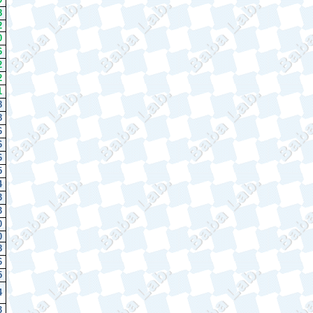
8
2
0
6
2
2
1
8
8
6
6
6
5
4
3
3
0
0
8
6
5
4
3