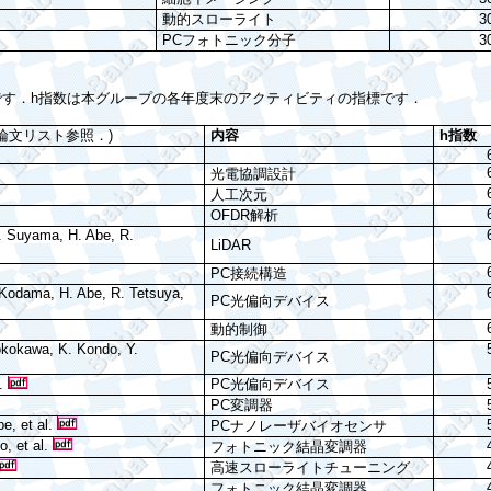
動的スローライト
3
PC
フォトニック分子
3
です
．
h
指数は本グループの各年度末のアクティビティの指標です．
論文リスト参照．
)
内容
h
指数
光電協調設計
人工次元
OFDR
解析
S. Suyama, H. Abe, R.
LiDAR
PC
接続構造
 Kodama, H. Abe, R. Tetsuya,
PC
光偏向デバイス
動的制御
Yokokawa, K. Kondo, Y.
PC
光偏向デバイス
l.
PC
光偏向デバイス
PC
変調器
abe,
et al.
PC
ナノレーザバイオセンサ
to,
et al.
フォトニック
結晶変調器
高速スローライトチューニング
フォトニック結晶変調器