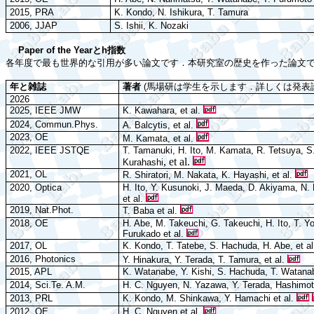
2015, PRA
K. Kondo, N. Ishikura, T. Tamura
2006, JJAP
S. Ishii, K. Nozaki
Paper of the Year
と
h
指数
各年度
で
最
も
世界的
な
引用
が
多
い
論文
です
．本研究室
の
歴史
を
作
った
論文
年と雑誌
著者
(
馬場研は学生を示します．詳しくは発表
2026
2025, IEEE JMW
K. Kawahara, et al.
2024, Commun.Phys.
A. Balcytis, et al.
2023, OE
M. Kamata, et al.
2022, IEEE JSTQE
T. Tamanuki, H. Ito, M. Kamata, R. Tetsuya, 
, et al.
Kurahashi
2021, OL
R. Shiratori, M. Nakata, K. Hayashi, et al.
2020, Optica
H. Ito, Y. Kusunoki, J. Maeda, D. Akiyama, N.
et al.
2019, Nat.Phot.
T. Baba et al.
2018, OE
H. Abe, M. Takeuchi, G. Takeuchi, H. Ito, T. 
Furukado et al.
2017, OL
K. Kondo, T.
Tatebe
, S.
Hachuda
, H. Abe, et a
2016, Photonics
Y. Hinakura, Y. Terada, T. Tamura, et al.
2015, APL
K. Watanabe, Y. Kishi, S. Hachuda, T. Watan
2014, Sci.Te. A.M.
H. C. Nguyen, N. Yazawa, Y. Terada, Hashimo
2013, PRL
K. Kondo, M. Shinkawa, Y. Hamachi et al.
2012, OE
H. C. Nguyen et al.