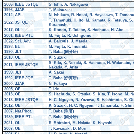
2006, IEEE JSTQE
S. Ishii, A. Nakagawa
1996, JJAP
T. Matsuzaki
2012, APL
N. Ishikura, R. Hosoi, R. Hayakawa, T. Taman
T. Tamanuki, H. Ito, M. Kamata, R. Tetsuya, S
2022, JSTQE
Kurahashi
2017, OL
K. Kondo, T. Tatebe, S. Hachuda, H. Abe
2001, IEEE PTL
M. Fujita, R. Ushigome
2022, Sci. Adv.
A. Balcytis, J. Maeda
1998, EL
M. Fujita, K. Inoshita
1990, JLT
T. Baba (
國分研
)
2010, OE
K. Suzuki
S. Kita, K. Nozaki, S. Hachuda, H. Watanabe, Y
2011, IEEE JSTQE
Nakada, Y. Arita
1999, JLT
A. Sakai
1992, IEEE JQE
T. Baba (
伊賀研
)
2000, JJAP
N. Fukaya
2005, OE
T. Ide
2013, OE
S. Hachuda, S. Otsuka, S. Kita, T. Isono, M. 
2013, IEEE JSTQE
H. C. Nguyen, N. Yazawa, S. Hashimoto, S. O
2012, OE
K. Suzuki, H. C. Nguyen, T. Tamanuki, F. Shi
2007, Nat.Phot.
T. Baba (
単著
)
1989, IEEE PTL
T. Baba (
國分研
)
2021, OL
R. Shiratori, M. Nakata, K. Hayashi
2007, OE
T. Kawasaki, D. Mori