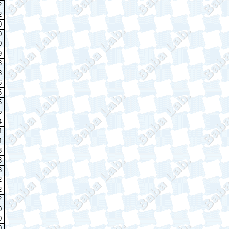
2
2
0
0
0
9
8
8
6
5
5
5
4
4
4
3
3
3
2
2
2
0
0
0