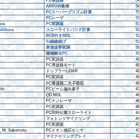
PC
導波路
5
ARROW
集積
5
PC
スーパープリズム計算
5
PC
レーザ
5
ura
PC
変調器
5
shikura
スローライトバンド計算
5
BCB
付き
MDL
5
Si
細線曲げ
5
単側波帯変調
5
陽極酸化
PC
5
PC
変調器
4
PC
導波路モード
4
ドップラー
LiDAR
4
PC
変調器
4
4
PC
導波路二光子吸収
Ito
PC
ビーム偏向素子
4
QD MDL
4
PC
ナノレーザ
4
PC
変調器
4
PC
同時伝搬スローライト
4
フォトンリサイクリング
4
PC
変調器
4
e, M. Sakemoto
PC
イオン感応センサ
4
マイクロリングアレイ
4