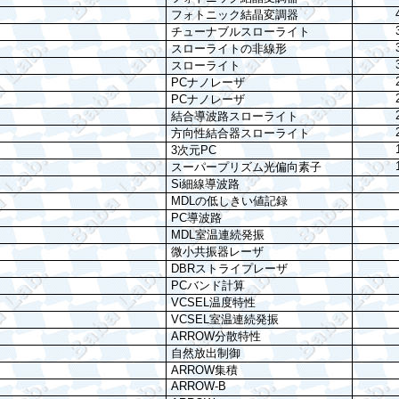
フォトニック結晶変調器
チューナブルスローライト
スローライトの非線形
スローライト
PC
ナノレーザ
PC
ナノレーザ
結合導波路スローライト
方向性結合器スローライト
3
次元
PC
スーパープリズム
光
偏向素子
Si
細線導波路
MDL
の低しきい値記録
PC
導波路
MDL
室温連続発振
微小共振器
レーザ
DBR
ストライプレーザ
PC
バンド計算
VCSEL
温度特性
VCSEL
室温連続発振
ARROW
分散特性
自然放出制御
ARROW
集積
ARROW-B