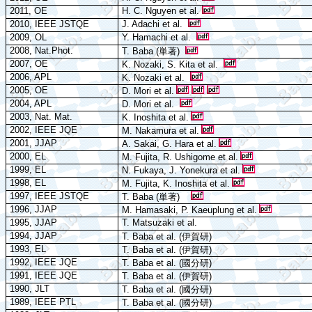
2011, OE
H. C. Nguyen et al.
2010, IEEE JSTQE
J. Adachi et al.
2009, OL
Y. Hamachi et al.
2008, Nat.Phot.
T. Baba (
単著
)
2007, OE
K. Nozaki, S. Kita et al.
2006, APL
K. Nozaki et al.
2005, OE
D. Mori et al.
2004, APL
D. Mori et al.
2003, Nat
.
Mat
.
K. Inoshita
et al.
2
002,
IEEE
JQE
M. Nakamura
et al.
2001, JJAP
A. Sakai, G. Hara
et al.
2000, EL
M. Fujita, R. Ushigome
et al.
1999, E
L
N. Fukaya,
J. Yonekura et al.
1998, EL
M. Fujita, K. Inoshita et al.
1997,
IEEE
JSTQE
T. Baba (
単著
)
1996, JJAP
M. Hamasaki,
P. Kaeuplung et al.
1995, JJAP
T. Matsuzaki et al.
1994, JJAP
T. Baba et al. (
伊賀研
)
1993, EL
T. Baba
et al.
(
伊賀研
)
1992, IEEE JQE
T. Baba
et al.
(
國分研
)
1991, IEEE JQE
T. Baba et al. (
伊賀研
)
1990, JLT
T. Baba
et al.
(
國分研
)
1989, IEEE PTL
T. Baba
et al.
(
國分研
)