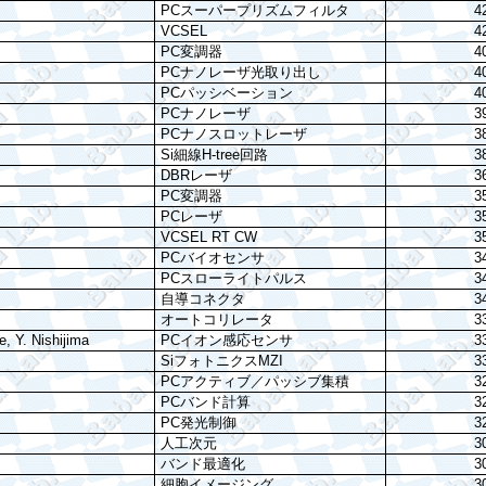
PC
スーパープリズムフィルタ
4
VCSEL
4
PC
変調器
4
PC
ナノレーザ光取り出し
4
PC
パッシベーション
4
PC
ナノレーザ
3
PC
ナノスロットレーザ
3
Si
細線
H-tree
回路
3
DBR
レーザ
3
PC
変調器
3
PC
レーザ
3
VCSEL RT CW
3
PC
バイオセンサ
3
PC
スローライトパルス
3
自導コネクタ
3
オートコリレータ
3
, Y. Nishijima
PC
イオン感応センサ
3
Si
フォトニクス
MZI
3
PC
アクティブ／パッシブ集積
3
PC
バンド計算
3
PC
発光制御
3
人工次元
3
バンド最適化
3
細胞イメージング
3