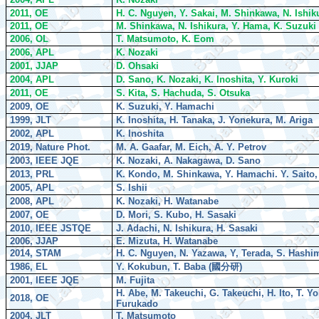
2011, OE
H. C. Nguyen, Y. Sakai, M. Shinkawa, N. Ishik
2011, OE
M. Shinkawa, N. Ishikura, Y. Hama, K. Suzuki
2006, OL
T. Matsumoto, K. Eom
2006, APL
K. Nozaki
2001, JJAP
D. Ohsaki
2004, APL
D. Sano, K. Nozaki, K. Inoshita, Y. Kuroki
2011, OE
S. Kita, S. Hachuda, S. Otsuka
2009, OE
K. Suzuki, Y. Hamachi
1999, JLT
K. Inoshita, H. Tanaka, J. Yonekura, M. Ariga
2002, APL
K. Inoshita
2019, Nature Phot.
M. A. Gaafar, M. Eich, A. Y. Petrov
2003, IEEE JQE
K. Nozaki, A. Nakagawa, D. Sano
2013, PRL
K. Kondo, M. Shinkawa, Y. Hamachi. Y. Saito, 
2005, APL
S. Ishii
2008, APL
K. Nozaki, H. Watanabe
2007, OE
D. Mori, S. Kubo, H. Sasaki
2010, IEEE JSTQE
J. Adachi, N. Ishikura, H. Sasaki
2006, JJAP
E. Mizuta, H. Watanabe
2014, STAM
H. C. Nguyen, N. Yazawa, Y, Terada, S. Hashi
1986, EL
Y. Kokubun, T. Baba (
國分研
)
2001, IEEE JQE
M. Fujita
H. Abe, M. Takeuchi, G. Takeuchi, H. Ito, T. 
2018, OE
Furukado
2004, JLT
T. Matsumoto