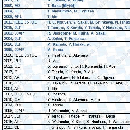
2001, EL
N. Fukaya, A. Motegi
1990, AO
T. Baba (
國分研
)
2004, OE
T. Matsumoto, M. Echizen
2006, APL
T. Ide
2011, IEEE JSTQE
H. C. Nguyen, Y. Sakai, M. Shinkawa, N. Ishik
2015, JLT
T Tamura, K Kondo, Y Terada, Y Hinakura, N I
2002, JJAP
R. Ushigome, M. Fujita, A. Sakai
2004, JLT
A. Sakai, T. Fukazawa
2020, JLT
M. Kamata, Y. Hinakura
1995, JJAP
M. Koma
2020, IEEE JSTQE
Y. Hinakura, D. Akiyama
2009, PRL
D. Mori
2021, OE
S. Suyama, H. Ito, R. Kurahashi, H. Abe
2017, OL
Y. Terada, K. Kondo, R. Abe
2013, APL
R. Hayakawa, N. Ishikura, H. C. Nguyen
2018, OE
G. Takeuchi, Y. Terada, M. Takeuchi, H. Abe, H. 
2004, APL
T. Ide
2003, IEEE JSTQE
K. Inoshita
2019, OE
Y. Hinakura, D. Akiyama, H. Ito
2014, PRL
K. Kondo
1996, JJAP
R. Watanabe, K. Asano
2017, JLT
Y Terada, T Tatebe, Y Hinakura, T Baba
2015, APL
K. Watanabe, Y. Kishi, S. Hachuda, T. Watanab
2011, OL
F. Shinobu, N. Ishikura, Y. Arita, T. Tamanuki