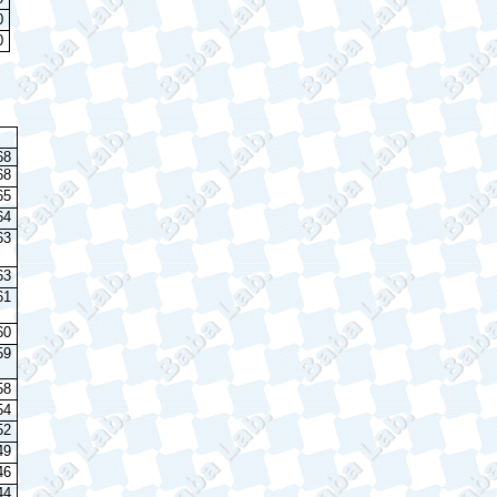
0
0
68
68
65
64
63
63
61
60
59
58
54
52
49
46
44