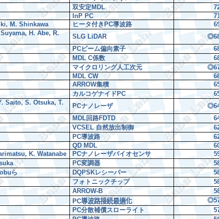
双安定
MDL
7
InP PC
7
uki, M. Shinkawa
ヒータ付き
PC
導波路
6
. Suyama, H. Abe, R.
SLG LiDAR
◎
6
PC
ビーム偏向素子
6
MDL C
係数
6
マイクロリング人工次元
◎
6
MDL CW
6
ARROW
集積
6
カルコゲナイド
PC
6
. Saito, S. Otsuka, T.
PC
ナノレーザ
◎
6
MDL
回路
FDTD
6
VCSEL
自然放出制御
6
PC
導波路
6
QD MDL
6
Narimatsu, K. Watanabe
PC
ナノレーザバイオセンサ
5
tsuka
PC
変調器
5
nobu
ら
DQPSK
レシーバー
5
フォトニックチップ
5
ARROW-B
5
◎
5
PC
導波路接続最適化
PC
分散補償スローライト
5