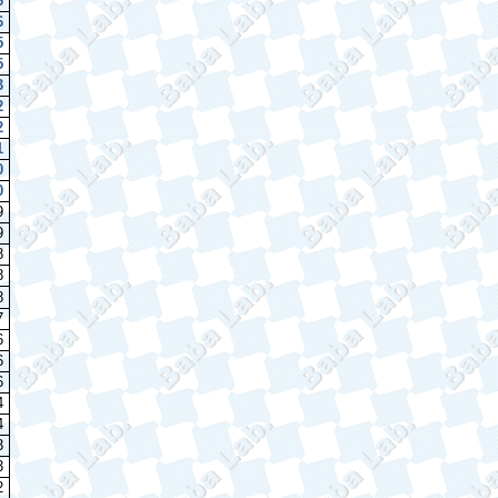
6
6
5
5
3
2
2
1
0
0
9
9
8
8
8
7
6
6
6
4
4
3
3
2