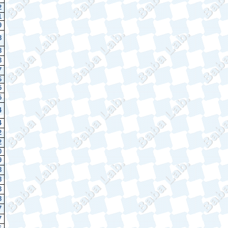
2
1
9
8
8
8
7
6
5
5
4
4
2
2
0
9
8
8
8
8
7
7