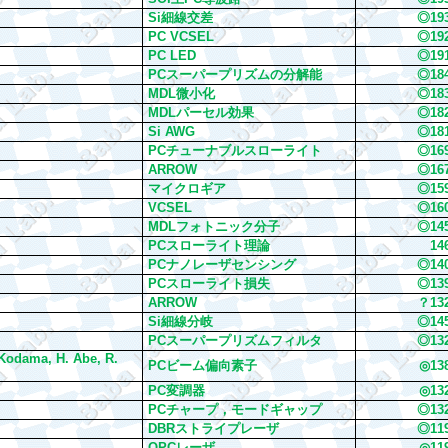
Si
細線交差
◎
19
PC VCSEL
◎
19
PC LED
◎
19
PC
スーパープリズムの分解能
◎
18
MDL
微小化
◎
18
MDL
パーセル効果
◎
18
Si AWG
◎
18
PC
チューナブルスローライト
◎
16
ARROW
◎
16
マイクロギア
◎
15
VCSEL
◎
16
MDL
フォトニック分子
◎
1
4
PC
スローライト理論
1
4
PC
ナノレーザセンシング
◎
1
4
PC
スローライト損失
◎
1
3
ARROW
？
13
Si
細線分岐
◎
14
PC
スーパープリズムフィルタ
◎
1
3
 Kodama, H. Abe, R.
PC
ビーム偏向素子
◎
13
PC
変調器
◎
1
3
PC
チャープ，モードギャップ
◎
1
3
DBR
ストライプレーザ
◎
1
1
QPC
レーザ
◎
11