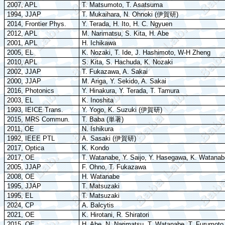
2007, APL
T. Matsumoto, T. Asatsuma
1994, JJAP
T. Mukaihara, N. Ohnoki (
伊賀研
)
2014, Frontier Phys.
Y. Terada, H. Ito, H. C. Ngyuen
2012, APL
M. Narimatsu, S. Kita, H. Abe
2001, APL
H. Ichikawa
2005, EL
K. Nozaki, T. Ide, J. Hashimoto, W-H Zheng
2010, APL
S. Kita, S. Hachuda, K. Nozaki
2002, JJAP
T. Fukazawa, A. Sakai
2000, JJAP
M. Ariga, Y. Sekido, A. Sakai
2016, Photonics
Y. Hinakura, Y. Terada, T. Tamura
2003, EL
K. Inoshita
1993, IEICE Trans.
Y. Yogo, K. Suzuki (
伊賀研
)
2015, MRS Commun.
T. Baba (
単著
)
2011, OE
N. Ishikura
1992, IEEE PTL
A. Sasaki (
伊賀研
)
2017, Optica
K. Kondo
2017, OE
T. Watanabe, Y. Saijo, Y. Hasegawa, K. Watanabe
2005, JJAP
F. Ohno, T. Fukazawa
2008, OE
H. Watanabe
1995, JJAP
T. Matsuzaki
1995, EL
T. Matsuzaki
2024, CP
A. Balcytis
2021, OE
K. Hirotani, R. Shiratori
2015, OE
H. Abe, N. Narimatsu, T. Watanabe, T. Furumoto