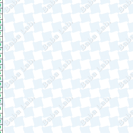
3
2
1
4
3
2
1
9
7
9
0
5
6
0
9
2
5
2
8
2
2
9
9