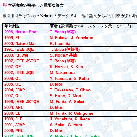
本研究室が発表した重要な論文
被引用回数は
Google Scholar
のデータです．他の論文からの引用数が多い順
年と雑誌
著者
(
馬場研は学生・スタッフを示します．詳し
2008, Nature Phot.
T. Baba (
単著
)
1999, E
L
N. Fukaya,
J. Yonekura
2003, Nat
ure
Mat
.
K. Inoshita
1991, IEEE JQE
T. Baba (
伊賀研
)
2003, Kluwer
S. Noda
と共編
1997,
IEEE
JSTQE
T. Baba (
単著
)
2007, OE
K. Nozaki, S. Kita
2002, IEEE JQE
M. Nakamura
2009, OL
Y. Hamachi, S. Kubo
2005, OE
D. Mori
2004, JJAP
T. Fukazawa,
F. Ohno
2007, OL
S. Kubo, D. Mori
1999,
IEEE
JSTQE
M. Fujita,
A. Sakai
2004, APL
D. Mori
2000, EL
M. Fujita, R. Ushigome
1999, JLT
J. Yonekura, K. Ikeda
2001, JJAP
A. Sakai, G. Hara
2009, PRL
D. Mori
2002,
IEEE
JQE
A. Motegi,
T. Iwai, A. Sakai