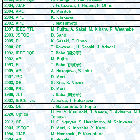
2004, JJAP
T. Fukazawa, T. Hirano, F. Ohno
2004, APL
K. Moritoh
2004, APL
K. Ichikawa
2002, APL
T. Matsumoto
1997,
IEEE
PTL
M. Fujita,
A. Sakai, M. Kihara, R. Watanabe
2003, JSTQE
D. Sano
2005, EL
K. Sasaki, F. Ohno
2008, OE
T. Kawasaki, H. Sasaki, J. Adachi
1992, IEEE JQE
T. Baba (
國分研
)
200
2,
APL
M. Fujita
1993, EL
T. Baba (
伊賀研
)
2005, APL
A. Nakagawa, S. Ishii
2007 JPD
D. Mori
2008, OE
S. Kita, K. Nozaki
2008, PRL
D. Mori
1988, JLT
T. Baba (
國分研
)
2002, IEICE T.E.
A. Sakai, T. Fukazawa
2005, OE
T. Matsumoto, S. Fujita
H. Ito, Y. Kusunoki, J. Maeda, D. Akiyama, N.
2020, Optica
Tetsuya
2012, OE
H. C. Nguyen, S. Hashimoto, M. Shinkawa
2004, JSTQE
D. Mori, K. Inoshita, Y. Kuroki
1996, JJAP
M. Hamasaki, P. Kaeuplung
2004, APL
K. Nozaki