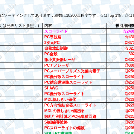
にソーティングしてあります．総数は
18200
回程度です．☆は
Top 1%
，◎は
くは発表リスト参照．
)
内容
被引用回
スローライト
☆
240
PC
導波路
☆
43
3
次元
PC
◎
37
自然放出制御
☆
32
PC
全般
30
微小共振器
レーザ
◎
30
PC
ナノレーザ
◎
30
PC
スーパープリズム光偏向素子
◎
25
PC
低分散スローライト
◎
25
PC
結合導波路スローライト
◎
25
Si AWG
◎
25
PC
低分散スローライト
◎
23
MDL
低しきい値化
◎
22
PC
方向性結合器スローライト
◎
22
MDL
の低しきい値記録
◎
22
散乱行列計算と
PC
光集積回路
◎
22
Si
細線導波路
◎
20
PC
スローライトの偏波
◎
20
SOI
上
PC
導波路
◎
19