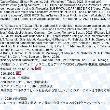
“Japan/Taiwan Silicon Photonics Joint Workshop”, Taipei, 2026. (Invited talk)
 metastructure grating couplers”, IEICE PICS “Japan/Taiwan Silicon Photonics Joint
ange measurement using Si Photonics SLG FMCW LiDAR”, IEICE PICS “Japan/Taiwan 
MMI coupler with micro-scale concave-convex structure at O- and C-bands”, IEICE P
 grating coupler”, IEICE PICS “Japan/Taiwan Silicon Photonics Joint Workshop”, Ta
iyama, and T. Baba, "Low-voltage, complex-DSP-free 200G PAM4 / 140G OOK operatio
. Yamada and T. Baba, “Flat broadband Si photonics metastructure grating coupler
tors and transmitters”, Conf. Laser and Electro-Optics, Charlotte, no. STU1C.1, Cha
ices”, Optoelectronic and Commun. Conf., no. Plenary 1, Busan, 2026. (Plenary tal
SLG FMCW LiDAR with wideband DFB LD predistortion using on-chip interferometer
T. Tamanuki, S. Ishida, H. Matsukiyo, N. Pholsen, M. Nishioka, S. Ji, H. Otsuki, K
on in a diamond nanomechanical resonator", Int. Conf. Phys. Semicon., Tokyo, 2026.
tsukiyo, N. Pholsen, M. Nishioka, S. Ji, H. Otsuki, T. Ishihara, K. Kimura, K. Take
ibers", Int. Conf. Phys. Semicon., Tokyo, 2026.
 Kunii, T. Tamanuki, S. Ishida, H. Matsukiyo, N. Pholsen, M. Nishioka, S. Ji, H. O
ice”, Int. Conf. Phys. Semicon., Tokyo, 2026.
ficiency optical transmitters”, European Conf. Opt. Commun., no. Tu1-A1, Malaga, 2
ーの開発
”,
シリコンフォトニクスによる光デバイスの開発と異種材料集積化
,
技術情
情報機構
, pp. 56-66, 2026.
5-616, 2026.
II-01, 2026. (
招待講演
)
, AndTech
セミナー
, 2026. (
招待講演
)
ンジニアリングセミナー
, 2026. (
招待講演
)
,
馬場俊彦
, “
マルチテラビット相互接続に向けたシリコンスローライト送信機の光電
ー」
, 2026. (
招待講演
)
ススローライト変調器の開発
”,
名古屋大学低温プラズマ科学研究センターグリーン・