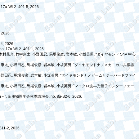
. 17a-WL2_401-5, 2026.
.
 2026.
4, 2026.
 no. 17a-WL2_401-1, 2026.
木村晃介
,
竹中康太
,
小野田忍
,
馬場俊彦
,
岩本敏
,
小坂英男
, “
ダイヤモンド
SnV
中心
中康太
,
小野田忍
,
馬場俊彦
,
岩本敏
,
小坂英男
, “
ダイヤモンドナノメカニカル共振器
小野田忍
,
馬場俊彦
,
岩本敏
,
小坂英男
, “
ダイヤモンドナノビームとテーパードファイ
中康太
,
小野田忍
,
馬場俊彦
,
岩本敏
,
小坂英男
, “
マイクロ波―光量子インターフェー
m
～
”,
応用物理学会秋季講演会
, no. 8a-S2-6, 2026.
-B11-2, 2026.