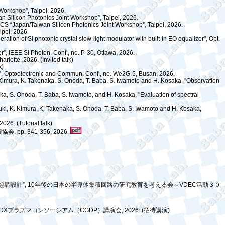
 Workshop”, Taipei, 2026.
Silicon Photonics Joint Workshop”, Taipei, 2026.
ICS “Japan/Taiwan Silicon Photonics Joint Workshop”, Taipei, 2026.
ipei, 2026.
n of Si photonic crystal slow-light modulator with built-in EO equalizer", Opt.
”, IEEE Si Photon. Conf., no. P-30, Ottawa, 2026.
rlotte, 2026. (Invited talk)
k)
”, Optoelectronic and Commun. Conf., no. We2G-5, Busan, 2026.
. Kimura, K. Takenaka, S. Onoda, T. Baba, S. Iwamoto and H. Kosaka, "Observation
naka, S. Onoda, T. Baba, S. Iwamoto, and H. Kosaka, "Evaluation of spectral
tsuki, K. Kimura, K. Takenaka, S. Onoda, T. Baba, S. Iwamoto and H. Kosaka,
026. (Tutorial talk)
報協会
, pp. 341-356, 2026.
協調設計
”, 10
年後の日本の半導体集積回路の研究教育を考える会～
VDEC
活動３０
DX
プラズマコンソーシアム（
CGDP
）講演会
, 2026. (
招待講演
)