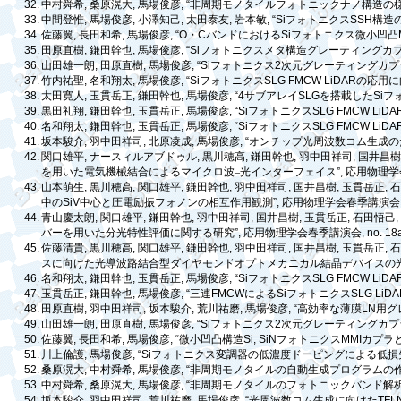
32.
中村舜希
,
桑原滉大
,
馬場俊彦
, “
非周期モノタイルフォトニックナノ構造の
33.
中間登惟
,
馬場俊彦
,
小澤知己
,
太田泰友
,
岩本敏
, “Si
フォトニクス
SSH
構造
34.
佐藤翼
,
長田和希
,
馬場俊彦
, “O
・
C
バンドにおける
Si
フォトニクス微小凹凸
35.
田原直樹
,
鎌田幹也
,
馬場俊彦
, “Si
フォトニクスメタ構造グレーティングカ
36.
山田雄一朗
,
田原直樹
,
馬場俊彦
, “Si
フォトニクス
2
次元グレーティングカプ
37.
竹内祐聖
,
名和翔太
,
馬場俊彦
, “Si
フォトニクス
SLG FMCW LiDAR
の応用に
38.
太田寛人
,
玉貫岳正
,
鎌田幹也
,
馬場俊彦
, “4
サブアレイ
SLG
を搭載した
Si
フ
39.
黒田礼翔
,
鎌田幹也
,
玉貫岳正
,
馬場俊彦
, “Si
フォトニクス
SLG FMCW LiDA
40.
名和翔太
,
鎌田幹也
,
玉貫岳正
,
馬場俊彦
, “Si
フォトニクス
SLG FMCW LiDA
41.
坂本駿介
,
羽中田祥司
,
北原凌成
,
馬場俊彦
, “
オンチップ光周波数コム生成の
42.
関口雄平
,
ナースィルアブドゥル
,
黒川穂高
,
鎌田幹也
,
羽中田祥司
,
国井昌
を用いた電気機械結合によるマイクロ波–光インターフェイス
”,
応用物理学
43.
山本萌生
,
黒川穂高
,
関口雄平
,
鎌田幹也
,
羽中田祥司
,
国井昌樹
,
玉貫岳正
,
中の
SiV
中心と圧電励振フォノンの相互作用観測
”,
応用物理学会春季講演会
44.
青山慶太朗
,
関口雄平
,
鎌田幹也
,
羽中田祥司
,
国井昌樹
,
玉貫岳正
,
石田悟己
バーを用いた分光特性評価に関する研究
”,
応用物理学会春季講演会
, no. 1
45.
佐藤清貴
,
黒川穂高
,
関口雄平
,
鎌田幹也
,
羽中田祥司
,
国井昌樹
,
玉貫岳正
,
スに向けた光導波路結合型ダイヤモンドオプトメカニカル結晶デバイスの
46.
名和翔太
,
鎌田幹也
,
玉貫岳正
,
馬場俊彦
, “Si
フォトニクス
SLG FMCW LiDA
47.
玉貫岳正
,
鎌田幹也
,
馬場俊彦
, “
三連
FMCW
による
Si
フォトニクス
SLG LiD
48.
田原直樹
,
羽中田祥司
,
坂本駿介
,
荒川祐磨
,
馬場俊彦
, “
高効率な薄膜
LN
用グ
49.
山田雄一朗
,
田原直樹
,
馬場俊彦
, “Si
フォトニクス
2
次元グレーティングカプ
50.
佐藤翼
,
長田和希
,
馬場俊彦
, “
微小凹凸構造
Si, SiN
フォトニクス
MMI
カプラ
51.
川上倫護
,
馬場俊彦
, “Si
フォトニクス変調器の低濃度ドーピングによる低損
52.
桑原滉大
,
中村舜希
,
馬場俊彦
, “
非周期モノタイルの自動生成プログラムの
53.
中村舜希
,
桑原滉大
,
馬場俊彦
, “
非周期モノタイルのフォトニックバンド解
54.
坂本駿介
,
羽中田祥司
,
荒川祐磨
,
馬場俊彦
, “
光周波数コム生成に向けた
TFL