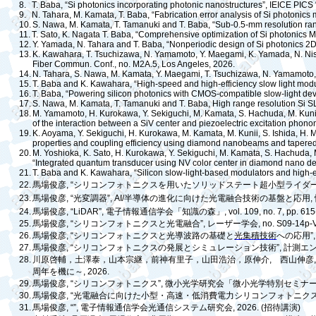
8.
T. Baba, “Si photonics incorporating photonic nanostructures”, IEICE PICS 
9.
N. Tahara, M. Kamata, T. Baba, “Fabrication error analysis of Si photonics
10.
S. Nawa, M. Kamata, T. Tamanuki and T. Baba, “Sub-0.5-mm resolution r
11.
T. Sato, K. Nagata T. Baba, “Comprehensive optimization of Si photonics 
12.
Y. Yamada, N. Tahara and T. Baba, “Nonperiodic design of Si photonics 2D
13.
K. Kawahara, T. Tsuchizawa, N. Yamamoto, Y. Maegami, K. Yamada, N. Nish
Fiber Commun. Conf., no. M2A.5, Los Angeles, 2026.
14.
N. Tahara, S. Nawa, M. Kamata, Y. Maegami, T. Tsuchizawa, N. Yamamoto, K
15.
T. Baba and K. Kawahara, “High-speed and high-efficiency slow light modula
16.
T. Baba, “Powering silicon photonics with CMOS-compatible slow-light dev
17.
S. Nawa, M. Kamata, T. Tamanuki and T. Baba, High range resolution Si 
18.
M. Yamamoto, H. Kurokawa, Y. Sekiguchi, M. Kamata, S. Hachuda, M. Kunii, 
of the interaction between a SiV center and piezoelectric excitation phon
19.
K. Aoyama, Y. Sekiguchi, H. Kurokawa, M. Kamata, M. Kunii, S. Ishida, H. Ma
properties and coupling efficiency using diamond nanobeams and tapered f
20.
M. Yoshioka, K. Sato, H. Kurokawa, Y. Sekiguchi, M. Kamata, S. Hachuda, M.
“Integrated quantum transducer using NV color center in diamond nano dev
21.
T. Baba and K. Kawahara, “Silicon slow-light-based modulators and high-ef
22.
馬場俊彦
, “
シリコンフォトニクスを用いたソリッドステート超小型ライダ
23.
馬場俊彦
, “
光変調器
”, AI/
半導体の進化に向けた光電融合技術の基盤と応用
,
24.
馬場俊彦
, “LiDAR”,
電子情報通信学会「知識の森」
, vol. 109, no. 7, pp. 61
25.
馬場俊彦
, “
シリコンフォトニクスと光電融合
”,
レーザー学会
, no. S09-14p-V
26.
馬場俊彦
, “
シリコンフォトニクスと光導波路の基礎と
光集積技術
への応用
”
27.
馬場俊彦
, “
シリコンフォトニクスの発展とシミュレーション技術
”,
計測エ
28.
川原啓輔，土澤泰，山本宗継，前神有里子，山田浩治，原伸介
,
西山伸彦
周年を機に～
, 2026.
29.
馬場俊彦
, “
シリコンフォトニクス
”,
微小光学研究会「微小光学特別セミナ
30.
馬場俊彦
, “
光電融合に向けた小型・高速・低消費電力シリコンフォトニク
31.
馬場俊彦
, “”,
電子情報通信学会光通信システム研究会
, 2026. (
招待講演
)