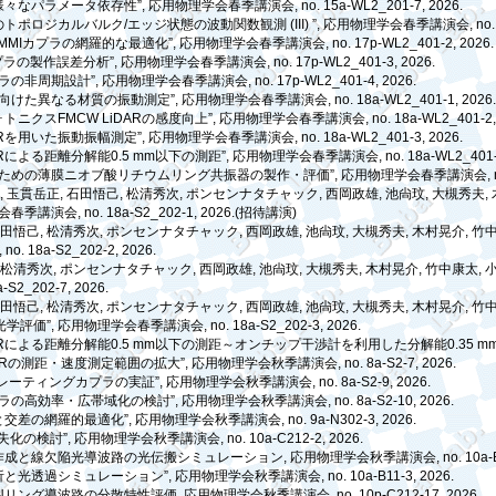
様々なパラメータ依存性
”,
応用物理学会春季講演会
, no. 15a-WL2_201-7, 2026.
のトポロジカルバルク
/
エッジ状態の波動関数観測
(III) ”,
応用物理学会春季講演会
, no
MMI
カプラの網羅的な最適化
”,
応用物理学会春季講演会
, no. 17p-WL2_401-2, 2026.
プラの製作誤差分析
”,
応用物理学会春季講演会
, no. 17p-WL2_401-3, 2026.
ラの非周期設計
”,
応用物理学会春季講演会
, no. 17p-WL2_401-4, 2026.
向けた異なる材質の振動測定
”,
応用物理学会春季講演会
, no. 18a-WL2_401-1, 2026
ォトニクス
FMCW LiDAR
の感度向上
”,
応用物理学会春季講演会
, no. 18a-WL2_401-2,
R
を用いた振動振幅測定
”,
応用物理学会春季講演会
, no. 18a-WL2_401-3, 2026.
R
による距離分解能
0.5 mm
以下の測距
”,
応用物理学会春季講演会
, no. 18a-WL2_401-
ための薄膜ニオブ酸リチウムリング共振器の製作・評価
”,
応用物理学会春季講演会
,
樹
,
玉貫岳正
,
石田悟己
,
松清秀次
,
ポンセンナタチャック
,
西岡政雄
,
池
尙
玟
,
大槻秀夫
,
会春季講演会
, no. 18a-S2_202-1, 2026.(
招待講演
)
石田悟己
,
松清秀次
,
ポンセンナタチャック
,
西岡政雄
,
池
尙
玟
,
大槻秀夫
,
木村晃介
,
竹
, no. 18a-S2_202-2, 2026.
,
松清秀次
,
ポンセンナタチャック
,
西岡政雄
,
池
尙
玟
,
大槻秀夫
,
木村晃介
,
竹中康太
,
8a-S2_202-7, 2026.
石田悟己
,
松清秀次
,
ポンセンナタチャック
,
西岡政雄
,
池
尙
玟
,
大槻秀夫
,
木村晃介
,
竹
光学評価
”,
応用物理学会春季講演会
, no. 18a-S2_202-3, 2026.
R
による距離分解能
0.5 mm
以下の測距～オンチップ干渉計を利用した分解能
0.35 m
AR
の測距・速度測定範囲の拡大
”,
応用物理学会秋季講演会
, no. 8a-S2-7, 2026.
レーティングカプラの実証
”,
応用物理学会秋季講演会
, no. 8a-S2-9, 2026.
ラの高効率・広帯域化の検討
”,
応用物理学会秋季講演会
, no. 8a-S2-10, 2026.
と交差の網羅的最適化
”,
応用物理学会秋季講演会
, no. 9a-N302-3, 2026.
失化の検討
”,
応用物理学会秋季講演会
, no. 10a-C212-2, 2026.
作成と線欠陥光導波路の光伝搬シミュレーション
,
応用物理学会秋季講演会
, no. 10a
析と光透過シミュレーション
”,
応用物理学会秋季講演会
, no. 10a-B11-3, 2026.
N
リング導波路の分散特性評価
,
応用物理学会秋季講演会
, no. 10p-C212-17, 2026.