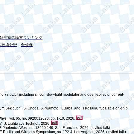
研究室の論文ランキング
学技術分野
全分野
0.78 pJ/bit including silicon slow-light modulator and open-collector current-
a, Y. Sekiguchi, S. Onoda, S. Iwamoto, T. Baba, and H Kosaka, “Scalable on-chip
 Phys., vol. 65, no. 0920012026, pp. 1-10, 2026.
", J. Lightwave Technol., 2026.
Photonics West, no. 13920-149, San Francisco, 2026. (Invited talk)
E Radio and Wireless Symposium, no. JP2-4, Los Angeles, 2026. (Invited talk)