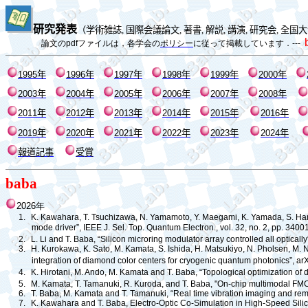
研究発表
（
学術雑誌
,
国際会議論文
,
著書
,
解説
,
講演
,
研究会
,
全国大
論文の
pdf
ファイルは，各学会の
ポリシー
に従って掲載しています．
---
1995
年
1996
年
1997
年
1998
年
1999
年
2000
年
2003
年
200
4
年
200
5
年
200
6
年
200
7
年
200
8
年
20
11
年
20
12
年
20
13
年
20
14
年
20
15
年
20
16
年
2019
年
2020
年
2021
年
2022
年
2023
年
2024
年
報道記事
受賞
baba
2026
年
1.
K. Kawahara, T. Tsuchizawa, N. Yamamoto, Y. Maegami, K. Yamada, S. Hara, an
mode driver”, IEEE J. Sel. Top. Quantum Electron., vol. 32, no. 2, pp. 340
2.
L. Li and T. Baba, “Silicon microring modulator array controlled all opticall
3.
H. Kurokawa, K. Sato, M. Kamata, S. Ishida, H. Matsukiyo, N. Pholsen, M. N
integration of diamond color centers for cryogenic quantum photonics”, a
4.
K. Hirotani, M. Ando, M. Kamata and T. Baba, “Topological optimization of d
5.
M. Kamata, T. Tamanuki, R. Kuroda, and T. Baba, "On-chip multimodal FMCW 
6.
T. Baba, M. Kamata and T. Tamanuki, “Real time vibration imaging and re
7.
K. Kawahara and T. Baba, Electro-Optic Co-Simulation in High-Speed Silic