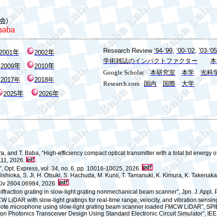
会
）
baba
Research Review
‘94-’99
,
’00-’02
,
’03-‘05
2001
年
2002
年
学術雑誌のインパクトファクター
本
200
9
年
20
10
年
Google Scholar
本研究室
本学
光科
2017
年
2018
年
Research.com
国内
国際
大学
202
5
年
202
6
年
d T. Baba, “High-efficiency compact optical transmitter with a total bit energy of 
0111, 2026.
y”, Opt. Express, vol. 34, no. 6, pp. 10016-10025, 2026.
ishioka, S. Ji, H. Otsuki, S. Hachuda, M. Kunii, T. Tamanuki, K. Kimura, K. Takenak
rXiv 2604.06984, 2026.
iffraction grating in slow-light grating nonmechanical beam scanner”, Jpn. J. Appl.
LiDAR with slow-light gratings for real-time range, velocity, and vibration sensing
mote microphone using slow-light grating beam scanner loaded FMCW LiDAR”, SPIE 
on Photonics Transceiver Design Using Standard Electronic Circuit Simulator”, IEE