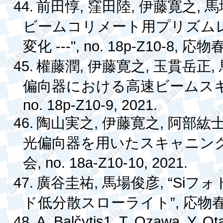
44.
,
,
,
前田惇
窪田陸
伊藤寛之
馬
ビームコリメート用プリズム
---", no. 18p-Z10-8,
変化
応物
45.
,
,
,
權藤潤
伊藤寛之
玉貫岳正
偏向器における高速ビームス
no. 18p-Z10-9, 2021.
46.
,
,
陶山実之
伊藤寛之
阿部紘
光偏向器を用いたスキャニン
, no. 18a-Z10-10, 2021.
会
47.
,
, “Si
廣谷圭祐
馬場俊彦
フォ
”,
ド低分散スローライト
応物
48.
A. Balčytis1, T. Ozawa, Y. Ot