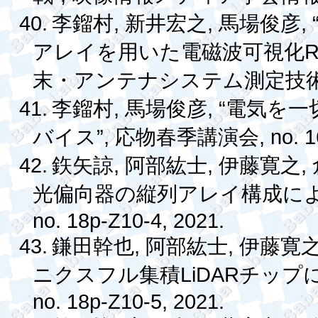
40.
,
,
, 
李鎦村
新井宏之
馬場俊彦
R
アレイを用いた電磁波可視化
末・アンテナシステム測定技
41.
,
, “
李鎦村
馬場俊彦
電気を一
”,
, no. 
バイス
応物春季講演会
42.
,
,
,
鉃矢諒
阿部紘士
伊藤寛之
光偏向器の縦列アレイ構成に
no. 18p-Z10-4, 2021.
43.
,
,
鎌田幹也
阿部紘士
伊藤寛
LiDAR
ニクスフル集積
チップ
no. 18p-Z10-5, 2021.