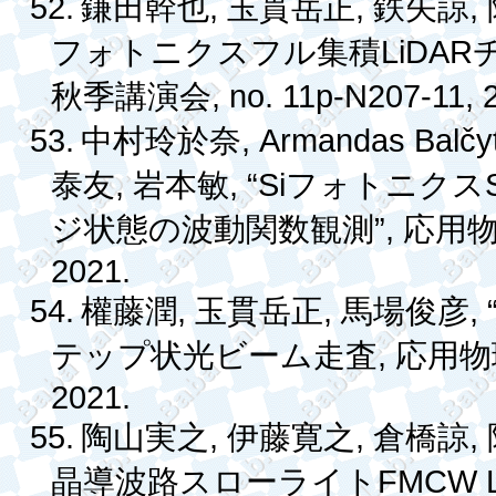
52.
,
,
,
鎌田幹也
玉貫岳正
鉄矢諒
LiDAR
フォトニクスフル集積
, no. 11p-N207-11, 
秋季講演会
53.
, Armandas Balčy
中村玲於奈
,
, “Si
泰友
岩本敏
フォトニクス
”,
ジ状態の波動関数観測
応用
2021.
54.
,
,
, 
權藤潤
玉貫岳正
馬場俊彦
,
テップ状光ビーム走査
応用物
2021.
55.
,
,
,
陶山実之
伊藤寛之
倉橋諒
FMCW 
晶導波路スローライト