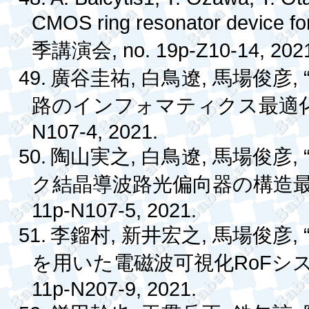
CMOS ring resonator device for
, no. 19p-Z10-14, 202
季講演会
49.
,
,
, 
廣谷圭祐
白鳥遼
馬場俊彦
路のインフォマティクス最適
N107-4, 2021.
50.
,
,
, 
陶山実之
白鳥遼
馬場俊彦
ク結晶導波路光偏向器の構造
11p-N107-5, 2021.
51.
,
,
, 
李鎦村
新井宏之
馬場俊彦
RoF
を用いた電磁波可視化
シ
11p-N207-9, 2021.