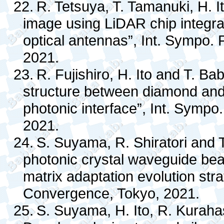
22.
R. Tetsuya, T. Tamanuki, H. It
image using LiDAR chip integrati
optical antennas”, Int. Sympo.
2021.
23.
R. Fujishiro, H. Ito and T. Ba
structure between diamond an
photonic interface”, Int. Symp
2021.
24.
S. Suyama, R. Shiratori and T
photonic crystal waveguide be
matrix adaptation evolution str
Convergence, Tokyo, 2021.
25.
S. Suyama, H. Ito, R. Kuraha