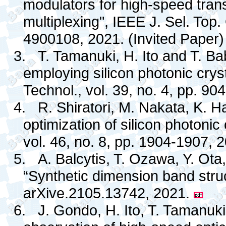
modulators for high-speed tran
multiplexing", IEEE J. Sel. Top.
4900108, 2021.
(Invited Paper)
3.
T. Tamanuki, H. Ito and T. 
employing silicon photonic crys
Technol., vol. 39, no. 4, pp. 90
4.
R. Shiratori, M. Nakata, K. 
optimization of silicon photonic 
vol. 46, no. 8, pp. 1904-1907,
5.
A. Balcytis, T. Ozawa, Y. Ot
“Synthetic dimension band stru
arXive.2105.13742, 2021.
6.
J. Gondo, H. Ito, T. Tamanuk