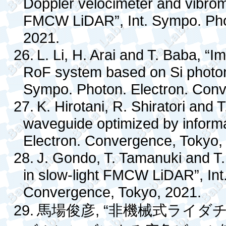
Doppler velocimeter and vibrome
FMCW LiDAR”, Int. Sympo. Pho
2021.
26.
L. Li, H. Arai and T. Baba, “
RoF system based on Si photoni
Sympo. Photon. Electron. Conv
27.
K. Hirotani, R. Shiratori and T
waveguide optimized by informa
Electron. Convergence, Tokyo,
28.
J. Gondo, T. Tamanuki and T.
in slow-light FMCW LiDAR”, Int
Convergence, Tokyo, 2021.
29.
, “
馬場俊彦
非機械式ライダ