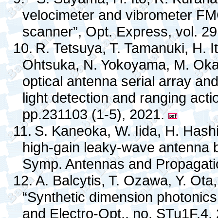
velocimeter and vibrometer FM
scanner”, Opt. Express, vol. 2
10.
R. Tetsuya, T. Tamanuki, H. I
Ohtsuka, N. Yokoyama, M. Okan
optical antenna serial array a
light detection and ranging actio
pp.231103 (1-5), 2021.
11.
S. Kaneoka, W. Iida, H. Hashi
high-gain leaky-wave antenna by
Symp. Antennas and Propagati
12.
A. Balcytis, T. Ozawa, Y. Ot
“Synthetic dimension photonics
and Electro-Opt., no. STu1F.4,