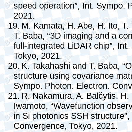
speed operation”, Int. Sympo. 
2021.
19.
M. Kamata, H. Abe, H. Ito, T
T. Baba, “3D imaging and a cons
full-integrated LiDAR chip”, In
Tokyo, 2021.
20.
K. Takahashi and T. Baba, “Op
structure using covariance matri
Sympo. Photon. Electron. Conv
21.
R. Nakamura, A. Balčytis, H. 
Iwamoto, “Wavefunction observa
in Si photonics SSH structure”,
Convergence, Tokyo, 2021.