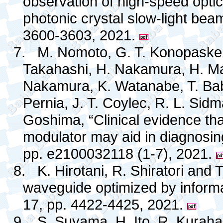
observation of high-speed opti
photonic crystal slow-light beam
3600-3603, 2021.
7.
M. Nomoto, G. T. Konopaske, 
Takahashi, H. Nakamura, H. Mak
Nakamura, K. Watanabe, T. Baba
Pernia, J. T. Coylec, R. L. Sidm
Goshima, “Clinical evidence th
modulator may aid in diagnosin
pp. e2100032118 (1-7), 2021.
8.
K. Hirotani, R. Shiratori and 
waveguide optimized by informat
17, pp. 4422-4425, 2021.
9.
S. Suyama, H. Ito, R. Kuraha