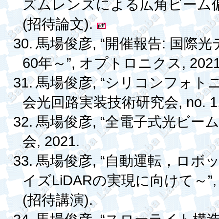
ズムレンズによる広角ビーム
(
).
招待論文
30.
, “
:
馬場俊彦
開催報告
国際光
60
”,
, 202
年～
オプトロニクス
31.
, “
馬場俊彦
シリコンフォト
, no. 
会光回路実装技術研究会
32.
, “
馬場俊彦
全電子式光ビー
, 2021.
会
33.
, “
馬場俊彦
自動運転，ロボ
LiDAR
”
イズ
の実現に向けて～
(
).
招待講演