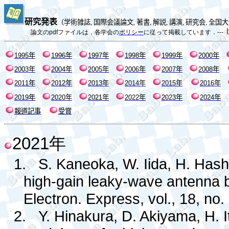
研究発表
（
学術雑誌
,
国際会議論文
,
著書
,
解説
,
講演
,
研究会
,
全国大
論文の
pdf
ファイルは，各学会の
ポリシー
に従って掲載しています．
---
1995
年
1996
年
1997
年
1998
年
1999
年
2000
年
2003
年
200
4
年
200
5
年
200
6
年
200
7
年
200
8
年
20
11
年
20
12
年
20
13
年
20
14
年
20
15
年
20
16
年
2019
年
2020
年
2021
年
2022
年
2023
年
2024
年
報道記事
受賞
2021
年
1.
S. Kaneoka, W. Iida, H. Hashi
high-gain leaky-wave antenna b
Electron. Express, vol., 18, no
2.
Y. Hinakura, D. Akiyama, H. I