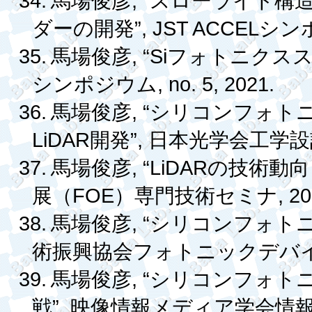
34.
, “
馬場俊彦
スローライト構
”, JST ACCEL
ダーの開発
シン
35.
, “Si
馬場俊彦
フォトニクス
, no. 5, 2021.
シンポジウム
36.
, “
馬場俊彦
シリコンフォト
LiDAR
”,
開発
日本光学会工学設
37.
, “LiDAR
馬場俊彦
の技術動向
FOE
, 20
展（
）専門技術セミナ
38.
, “
馬場俊彦
シリコンフォト
術振興協会フォトニックデバ
39.
, “
馬場俊彦
シリコンフォト
”,
戦
映像情報メディア学会情