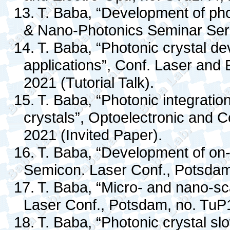
13.
T. Baba, “Development of ph
& Nano-Photonics Seminar Serie
14.
T. Baba, “Photonic crystal de
applications”, Conf. Laser and 
2021 (Tutorial Talk).
15.
T. Baba, “Photonic integrati
crystals”, Optoelectronic and
2021 (Invited Paper).
16.
T. Baba, “Development of on-c
Semicon. Laser Conf., Potsdam
17.
T. Baba, “
Micro- and nano-sc
Laser Conf., Potsdam, no. TuP1
18.
T. Baba, “Photonic crystal sl