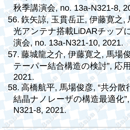
, no. 13a-N321-8, 2
秋季講演会
56.
,
,
,
鉃矢諒
玉貫岳正
伊藤寛之
LiDAR
光アンテナ搭載
チップ
, no. 13a-N321-10, 2021.
演会
57.
,
,
藤城龍之介
伊藤寛之
馬場
”,
テーパー結合構造の検討
応
2021.
58.
,
, “
高橋航平
馬場俊彦
共分散
”
結晶ナノレーザの構造最適化
N321-8, 2021.