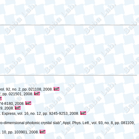
vol. 92, no. 2, pp. 021108, 2008.
 2, pp. 021501, 2008.
8174-8180, 2008.
719, 2008.
. Express, vol. 16, no. 12, pp. 9245-9253, 2008.
-dimensional photonic crystal slab”, Appl. Phys. Lett., vol. 93, no. 8, pp. 081109,
no. 10, pp. 103901, 2008.