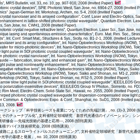
s”, MRS Bulletin, vol. 33, no. 10, pp. 907-910, 2008 (Invited Paper).
hotonic crystal devices", SPIE Photonic West,
San Jose
, no. 6904-27, 2008 (Invited P
ronics” Japan-German Int. Workshop,
Archen
, no. 5-4, 2008 (Invited Paper).
crystal nanolaser and its arrayed configuration”, Conf. Laser and Electro-Optics,
Sa
enhancement in lattice-shifted photonic crystal waveguide”, Quantum Electron. Lase
cs,
San Jose
, no. CWH1, 2008 (Invited Paper).
otonic crystal negative refractive lens”, Quantum Electron. Laser Sci., San Jose, n
unique lasing and spontaneous emission characteristics”, Euro. Mat. Res. Soc.,
Stra
s”, Int. Conf. Smart Mat.,
Structures & Sys., Sicily
, no. B1-2-1, 2008. (Invited Lecture
anolaser and its array configuration”, Int. Nano-Optoelectronics Workshop (
iNOW
),
afer for micro-photonic devices”, Int. Nano-Optoelectronics Workshop (
iNOW
),
Tok
 light pulse in SOI photonic crystal coupled waveguide”, Int. Nano-Optoelectronics
in photonic crystal nanolaser”, Int. Nano-Optoelectronics Workshop (
iNOW
),
Tokyo
,
ide --- fabrication, slow light, and enhanced gain”, Int. Nano-Optoelectronics Wor
light pulse and nonlinearity enhancement”, Int. Nano-Optoelectronics Workshop (
iN
negative refractive lens”, Int. Nano-Optoelectronics Workshop (
iNOW
),
Tokyo
, Saik
. Nano-Optoelectronics Workshop (
iNOW
),
Tokyo
, Saiko and Shonan, no. M1-2, 2008 (
Workshop (
iNOW
),
Tokyo
, Saiko and Shonan, no. RS2-5, 2008 (Invited Paper).
 narrow slow light pulse in SOI photonic crystal coupled waveguide”, IEEE/LEOS Gro
 to polarization-insensitive devices”, IEEE/LEOS Group IV Photon., Sorrento, no. FD
fic Rim Meet. Electro-Chem. Solid-State Sci.,
Hawaii
, no. 2055, 2008 (Invited Paper).
nchirped photonic crystal coupled waveguide for dispersion-compensated slow light 
iber Commun. & Optoelectronic Expo. & Conf., Shanghai, no. SuD1, 2008 (Invited pap
7-13, 2008.
ークショップ「科学技術シーズを産業につなぐための先端計測」
, no. (3)-3, 2008 (
とそのチューナブル化
”,
文科省特定領域研究「新世代光通信のイノベーション」シン
術研修会
---
先端光技術の基礎と応用
---, 2008 (
招待講演
).
集積デバイス技術研究会
, 2008 (
招待講演
).
波路によるスローライトパルスのチューニング
”,
文科省特定領域研究「新世代光通
小光学の基礎と発展」
, no. 10, 2008 (
招待講演
).