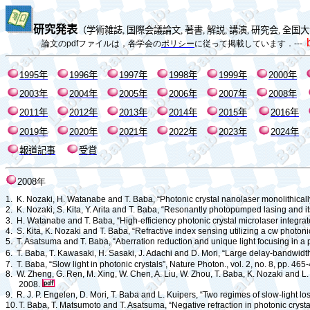
研究発表
（
学術雑誌
,
国際会議論文
,
著書
,
解説
,
講演
,
研究会
,
全国大
論文の
pdf
ファイルは，各学会の
ポリシー
に従って掲載しています．
---
1995
年
1996
年
1997
年
1998
年
1999
年
2000
年
2003
年
200
4
年
200
5
年
200
6
年
200
7
年
200
8
年
20
11
年
20
12
年
20
13
年
20
14
年
20
15
年
20
16
年
2019
年
2020
年
2021
年
2022
年
2023
年
2024
年
報道記事
受賞
2008
年
1.
K. Nozaki, H. Watanabe and T. Baba, “Photonic crystal nanolaser monolithically i
2.
K. Nozaki,
S. Kita
, Y. Arita and T. Baba, “Resonantly photopumped lasing and its
3.
H. Watanabe and T. Baba, “High-efficiency photonic crystal microlaser integra
4.
S. Kita, K. Nozaki and T. Baba, “Refractive index sensing utilizing a
cw
photonic
5.
T. Asatsuma and T. Baba, “Aberration reduction and unique light focusing in a p
6.
T. Baba, T. Kawasaki, H. Sasaki, J. Adachi and D. Mori, “Large delay-bandwidth
7.
T. Baba, “Slow light in photonic crystals”, Nature Photon., vol. 2, no. 8, pp. 46
8.
W. Zheng, G. Ren, M. Xing, W. Chen, A. Liu, W. Zhou, T. Baba, K. Nozaki and L. C
2008.
9.
R. J. P. Engelen, D. Mori, T. Baba and L. Kuipers, “Two regimes of slow-light lo
10.
T. Baba, T. Matsumoto and T. Asatsuma, “Negative refraction in photonic crystal