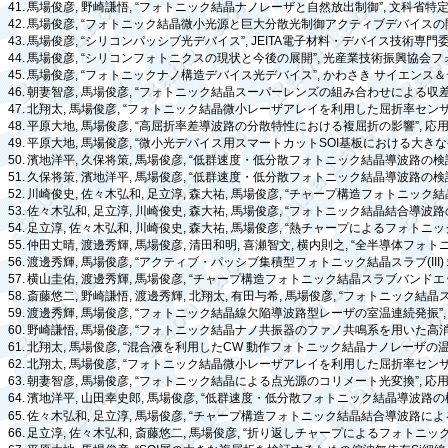
41.
馬場俊彦
,
野崎謙悟
, “
フォトニック結晶ナノレーザと自然放出制御
”,
文科省特
42.
馬場俊彦
, “
フォトニック結晶微小光源と巨大分散光制御アクティブデバイスの
43.
馬場俊彦
, “
シリコンパッシブ光デバイス
”, JEITA
電子材料・デバイス技術専門
44.
馬場俊彦
, “
シリコンフォトニクスの現状と今後の展開
”,
光産業技術振興協会フ
45.
馬場俊彦
, “
フォトニックナノ構造デバイス光デバイス
”,
かわさき
サイエンス＆
46.
朝妻智彦
,
馬場俊彦
, “
フォトニック結晶スーパーレンズの組み合わせによる収
47.
北翔太
,
馬場俊彦
, “
フォトニック結晶微小レーザアレイを利用した屈折率セン
48.
平原大地
,
馬場俊彦
, “
高屈折率差導波路の分散特性における複屈折の影響
”,
応
49.
平原大地
,
馬場俊彦
, “
微小光デバイス用スマートカット
SOI
基板における大きな
50.
濱地洋平
,
久保将策
,
馬場俊彦
, “
低群速度・低分散フォトニック結晶導波路の検
51.
久保将策
,
濱地洋平
,
馬場俊彦
, “
低群速度・低分散フォトニック結晶導波路の検
52.
川崎俊史
,
佐々木弘和
,
足立淳
,
森大祐
,
馬場俊彦
, “
チャープ構造フォトニック結
53.
佐々木弘和
,
足立淳
,
川崎俊史
,
森大祐
,
馬場俊彦
, “
フォトニック結晶結合導波路
54.
足立淳
,
佐々木弘和
,
川崎俊史
,
森大祐
,
馬場俊彦
, “
熱チャープによるフォトニッ
55.
仲田丈晴
,
渡邊秀輝
,
馬場俊彦
,
清田和明
,
喜瀬智文
,
横内則之
, “
全半導体フォト
56.
渡邊秀輝
,
馬場俊彦
, “
アクティブ・パッシブ集積型フォトニック結晶スラブ
(III)
57.
横山圭佑
,
渡邊秀輝
,
馬場俊彦
, “
チャープ構造フォトニック結晶スラブバンドエ
58.
斎藤悠二
,
野崎謙悟
,
渡邊秀輝
,
北翔太
,
有田与希
,
馬場俊彦
, “
フォトニック結晶
59.
渡邊秀輝
,
馬場俊彦
, “
フォトニック結晶線欠陥導波路型レーザの室温連続発振
”
60.
野崎謙悟
,
馬場俊彦
, “
フォトニック結晶ナノ共振器のファノ共鳴系を用いた高
61.
北翔太
,
馬場俊彦
, “
混合液を利用した
CW
動作フォトニック結晶ナノレーザの
62.
北翔太
,
馬場俊彦
, “
フォトニック結晶微小レーザアレイを利用した屈折率セン
63.
朝妻智彦
,
馬場俊彦
, “
フォトニック結晶による点光源のコリメート光変換
”,
応
64.
濱地洋平
,
山田幸史郎
,
馬場俊彦
, “
低群速度・低分散フォトニック結晶導波路の
65.
佐々木弘和
,
足立淳
,
馬場俊彦
, “
チャープ構造フォトニック結晶結合導波路によ
66.
足立淳
,
佐々木弘和
,
斎藤悠二
,
馬場俊彦
, “
折り返しチャープによるフォトニッ