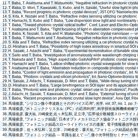
11.
T. Baba, T. Asatsuma and T. Matsumoto, “Negative refraction in photonic crystal
12.
T. Baba, D. Mori, T. Kawasaki, S. Kubo, and H. Sasaki, "Useful slow light in p
13.
T. Baba, “Recent progress in photonic crystal devices”, JST-DFG “Nanoelect
14.
S. Kita, K. Nozaki and T. Baba, “Refractive index sensing utilizing
cw
photonic 
15.
Y. Hamachi, S. Kubo and T. Baba, “Low dispersion slow light and nonlinearity 
16.
T. Baba, “Toward photonic crystal optical buffer”, Conf. Laser and Electro-Opti
17.
T. Asatsuma and T. Baba, “Tight focusing of light in aberration-compensated ph
18.
T. Baba, K. Nozaki, S. Kita and H. Watanabe, “Photonic crystal nanolaser --- 
19.
T. Baba, T. Matsumoto and T. Asatsuma, “Negative refraction in photonic crystal
20.
S. Kita and T. Baba, “Refractive index sensing utilizing a
cw
photonic crystal n
21.
D. Hirahara and T. Baba, “Possibility of high index anisotropy in
smartcut
SOI w
22.
H. Sasaki, J. Adachi and T. Baba, “Experimental demonstration of tunable slow
23.
Y. Saito and T. Baba, “Investigation of anomalously wide wavelength chirping 
24.
T. Nakada and T. Baba, “High aspect ratio GaInAsP/InP photonic crystal wavegu
25.
Y. Hamachi and T. Baba, “Lattice-shifted photonic crystal waveguide for slow 
26.
T. Asatsuma and T. Baba, “Aberration reduction in composite photonic crystal 
27.
T. Baba, “Control of light emission and propagation in photonic crystals”, Int
28.
T. Baba, “Photonic crystals and silicon photonics”, Int. Nano-Optoelectronics 
29.
H. Sasaki, J. Adachi, T. Kawasaki, D. Mori and T. Baba, “Wide delay tuning of
30.
D. Hirahara and T. Baba, “Large birefringence in SOI layer and its application
31.
T. Baba, “Photonic wire and photonic crystal: smart use in Si photonics”, Paci
32.
J. Adachi, H. Sasaki, T. Kawasaki, D. Mori and T. Baba, “External tuning of u
33.
T. Baba, “Recent progress on photonic crystal slow light device”, Asia Opt. F
34.
馬場俊彦
, “
シリコン微小導波路とそのデバイス応用
”,
光学
, vol. 37, no. 1, pp. 
35.
馬場俊彦
, “
ホトニッククリスタル（
PC
）の応用利用
”,
科学技術振興機構俯瞰ワ
36.
馬場俊彦
,
森大祐
,
川崎俊史
,
佐々木弘和
,
足立淳
, “
広帯域分散補償スローライト
37.
馬場俊彦
, “
フォトニック結晶
”,
日本オプトメカトロニクス協会フォトニクス技
38.
馬場俊彦
, “
フォトニック結晶スローライトデバイスの進展
”,
電子情報通信学会
39.
馬場俊彦，佐々木弘和，足立淳，川崎俊史，森大祐
, “
フォトニック結晶結合導
40.
馬場俊彦
, “
フォトニック結晶
---
常識を超えて
---”,
微小光学特別セミナー「微