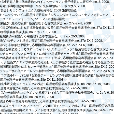
定領域研究「新世代光通信へのイノベーション」量子情報ミニ研究会
, no. 8, 2008.
開発
”,
科学技術振興機構
CREST
光科学領域シンポジウム
, 2008.
委員会シリコンフォトニクス技術分科会
, 2008 (
招待講演
).
ォトニックデバイス応用技術研究会「シリコンフォトニクス・ナノフォトニクス」
,
テクノロジーフォーラム
, no. 3, 2008 (
招待講演
).
差補正
(II)
集光の観測
”,
応用物理学会春季講演会
, no. 27a-ZX-8, 2008.
サ
(III) CW
動作による屈折率分解能の改善
”,
応用物理学会春季講演会
, no. 27a-ZX-11, 
用物理学会春季講演会
, no. 27p-ZX-2, 2008.
複屈折の可能性
”,
応用物理学会春季講演会
, no. 27p-ZX-3, 2008.
証
(V)
格子シフト構造の実証
”,
応用物理学会春季講演会
, no. 27p-ZX-5, 2008.
証
(VI)
非線形効果増大
”,
応用物理学会春季講演会
, no. 27p-ZX-6, 2008.
晶結合導波路によるスローライトパルスチューニング
”,
応用物理学会春季講演会
, n
のチューナブルスローライトに向けた屈折率チャープ形成
”,
応用物理学会春季講演
ク結晶結合導波路の広帯域スローライト生成
”,
応用物理学会春季講演会
, no. 27p-ZX
ニック結晶アクティブ導波路の光励起入出力特性
(III)
低群速度の確認と信号強度の増
端面構造最適化によるレーザ効率向上
”,
応用物理学会春季講演会
, no. 28p-ZX-2, 20
ッジレーザの低コヒーレンス特性の評価
”,
応用物理学会春季講演会
, no. 28p-ZX-5, 2
スラブ微小レーザにおける波長チャーピングの考察
(II)
温度特性の調査
”,
応用物理学
,
応用物理学会春季講演会
, no. 28p-ZX-11, 2008.
消光比双安定スイッチングの検討
”,
応用物理学会春季講演会
, no. 28p-ZX-15, 2008.
温度無依存化の可能性
”,
応用物理学会秋季講演会
, no. 2a-V-5, 2008.
サ
(IV)
−分解能向上のための大規模アレイ化
”,
応用物理学会秋季講演会
, no. 2a-V-6, 2
用物理学会秋季講演会
, no. 2a-V-10, 2008.
検証
(VI)
―
非線形効果増大
”,
応用物理学会秋季講演会
, no. 3a-V-5, 2008.
るスローライトパルスチューニング
(II)


チューニング幅の拡大
”,
応用物理学会秋季
ク結晶結合導波路のスローライト特性改善
”,
応用物理学会秋季講演会
, no. 3a-V-8, 20