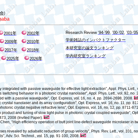
会
）
baba
Research Review
‘94-’99
,
’00-’02
,
’03-‘05
2001
年
2002
年
学術雑誌のインパクトファクター
200
9
年
20
10
年
本研究室の論文ランキング
2017
年
2018
年
学内研究室ランキング
202
5
年
202
6
年
ntegrated with passive waveguide for effective light extraction”, Appl. Phys. Lett., 
 switching behavior in a photonic crystal nanolaser”, Appl. Phys. Lett., vol. 92, no.
ted with a passive waveguide”, Opt. Express, vol. 16, no. 4, pp. 2694-2698, 2008.
 crystal nanolaser and its array configuration”, Opt. Express, vol. 16, no. 11, pp. 
hotonic crystal negative refractive lens”, Opt. Express, vol. 16, no. 12, pp. 8711-8
 product and tuning of slow light pulse in photonic crystal coupled waveguide”, Opt
5-473, 2008 (Invited Paper).
hen, “High efficiency operation of butt joint line-defect waveguide microlaser in two
sses revealed by adiabatic reduction of group velocity”, Phys. Rev. Lett., vol. 101, 
s”, Adv. Sci. Technol., vol. 15, pp. 91-100, 2008.