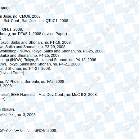
aper).
n Jose
, no. CMO6, 2008.
r Sci. Conf.,
San Jose
, no. QTuC1, 2008.
o. QFL1, 2008.
sbourg
, no. DTu2-1, 2008 (Invited Paper).
).
Tokyo
, Saiko and Shonan, no. P1-18, 2008.
yo
, Saiko and Shonan, no. P3-20, 2008.
 Workshop (
iNOW
),
Tokyo
, Saiko and Shonan, no. P3-25, 2008.
 Saiko and Shonan, no. P4-15, 2008.
kshop (
iNOW
),
Tokyo
, Saiko and Shonan, no. P4-18, 2008.
OW
),
Tokyo
, Saiko and Shonan, no. P4-21, 2008.
o and Shonan, no. P4-27, 2008.
Invited Paper).
up IV Photon., Sorrento, no. FA2, 2008.
3, 2008.
pulse”, IEEE Nanotech. Mat. Dev. Conf., no.
MoC
II-2, 2008.
er).
招待講演
).
ポジウム
, no. 3, 2008.
信のイノベーション」研究会
, 2008.