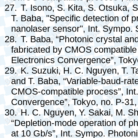
27.
T. Isono, S. Kita, S. Otsuka
T. Baba, "Specific detection of 
nanolaser sensor", Int. Sympo. 
28.
T. Baba, “Photonic crystal an
fabricated by CMOS compatible 
Electronics Convergence”, Tokyo
29.
K. Suzuki, H. C. Nguyen, T. Ta
and T. Baba, “Variable-baud-rat
CMOS-compatible process”, Int.
Convergence”, Tokyo, no. P-31,
30.
H. C. Nguyen, Y. Sakai, M. Sh
“Depletion-mode operation of pho
at 10 Gb/s”, Int. Sympo. Photon