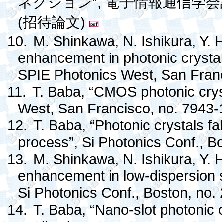
”,
ネクション
電子情報通信学会
(
)
招待論文
10.
M. Shinkawa, N. Ishikura, Y.
enhancement in photonic crystal
SPIE Photonics West, San Franc
11.
T. Baba, “CMOS photonic cryst
West, San Francisco, no. 7943-1
12.
T. Baba, “Photonic crystals 
process”, Si Photonics Conf., Bo
13.
M. Shinkawa, N. Ishikura, Y.
enhancement in low-dispersion s
Si Photonics Conf., Boston, no. 
14.
T. Baba, “Nano-slot photonic 