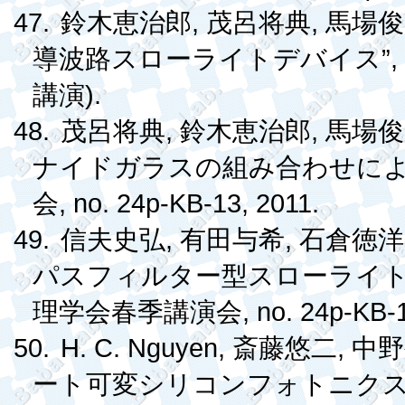
47.
,
,
鈴木恵治郎
茂呂将典
馬場俊
”
導波路スローライトデバイス
).
講演
48.
,
,
茂呂将典
鈴木恵治郎
馬場俊
ナイドガラスの組み合わせに
, no. 24p-KB-13, 2011.
会
49.
,
,
信夫史弘
有田与希
石倉徳洋
パスフィルター型スローライ
, no. 24p-KB-
理学会春季講演会
50.
H. C. Nguyen,
,
斎藤悠二
中野
ート可変シリコンフォトニク