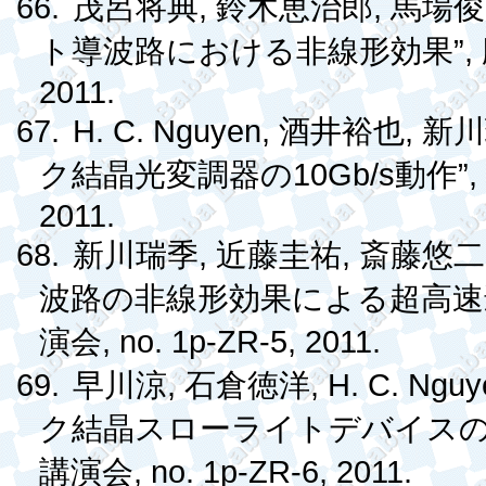
66.
,
,
茂呂将典
鈴木恵治郎
馬場俊
”,
ト導波路における非線形効果
2011.
67.
H. C. Nguyen,
,
酒井裕也
新川
10Gb/s
”
ク結晶光変調器の
動作
2011.
68.
,
,
新川瑞季
近藤圭祐
斎藤悠二
波路の非線形効果による超高
, no. 1p-ZR-5, 2011.
演会
69.
,
, H. C. Ngu
早川涼
石倉徳洋
ク結晶スローライトデバイス
, no. 1p-ZR-6, 2011.
講演会