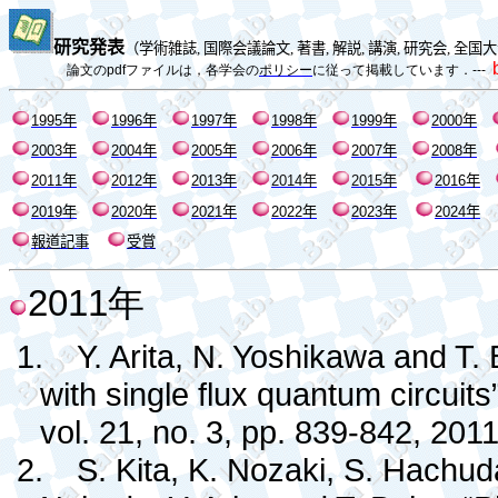
研究発表
（
学術雑誌
,
国際会議論文
,
著書
,
解説
,
講演
,
研究会
,
全国大
論文の
pdf
ファイルは，各学会の
ポリシー
に従って掲載しています．
---
1995
年
1996
年
1997
年
1998
年
1999
年
2000
年
2003
年
200
4
年
200
5
年
200
6
年
200
7
年
200
8
年
20
11
年
20
12
年
20
13
年
20
14
年
20
15
年
20
16
年
2019
年
2020
年
2021
年
2022
年
2023
年
2024
年
報道記事
受賞
2011
年
1.
Y. Arita, N. Yoshikawa and T.
with single flux quantum circuit
vol. 21, no. 3, pp. 839-842, 2011
2.
S. Kita, K. Nozaki, S. Hachud