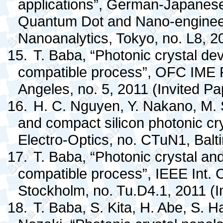
applications”, German-Japanese
Quantum Dot and Nano-enginee
Nanoanalytics
, Tokyo, no. L8, 2
15.
T. Baba, “Photonic crystal d
compatible process”, OFC IME F
Angeles, no. 5, 2011 (Invited Pa
16.
H. C. Nguyen, Y. Nakano, M. 
and compact silicon photonic cr
Electro-Optics, no. CTuN1, Balt
17.
T. Baba, “Photonic crystal a
compatible process”, IEEE Int. 
Stockholm, no. Tu.D4.1, 2011 (I
18.
T. Baba, S. Kita, H. Abe, S. 