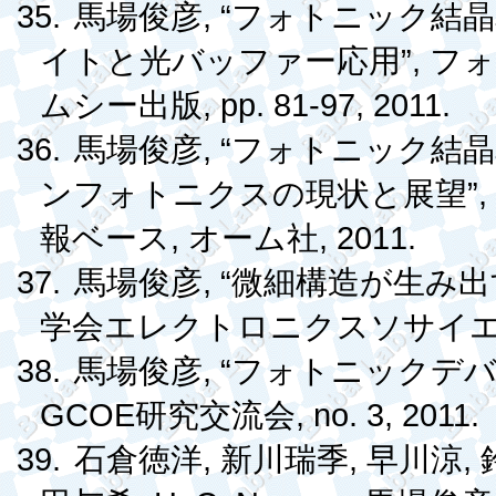
35.
, “
馬場俊彦
フォトニック結晶
”,
イトと光バッファー応用
フォ
, pp. 81-97, 2011.
ムシー出版
36.
, “
馬場俊彦
フォトニック結晶
”
ンフォトニクスの現状と展望
,
, 2011.
報ベース
オーム社
37.
, “
馬場俊彦
微細構造が生み出
学会エレクトロニクスソサイ
38.
, “
馬場俊彦
フォトニックデ
GCOE
, no. 3, 2011.
研究交流会
39.
,
,
,
石倉徳洋
新川瑞季
早川涼