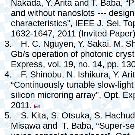
Nakada, Y. Arita and T. Baba, “Ph
and without nanoslots --- design
characteristics”, IEEE J. Sel. To
1632-1647, 2011 (Invited Paper)
3.
H. C. Nguyen, Y. Sakai, M. Sh
Gb/s operation of photonic crysta
Express, vol. 19, no. 14, pp. 1
4.
F. Shinobu, N. Ishikura, Y. Ar
“Continuously tunable slow-light
silicon microring array”, Opt. E
2011.
5.
S. Kita, S. Otsuka, S. Hachuda
Misawa and
T. Baba, “Super-sen