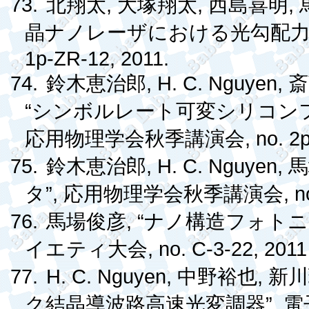
73.
,
,
,
北翔太
大塚翔太
西島喜明
晶ナノレーザにおける光勾配
1p-ZR-12, 2011.
74.
, H. C. Nguyen,
鈴木恵治郎
斎
“
シンボルレート可変シリコン
, no. 2
応用物理学会秋季講演会
75.
, H. C. Nguyen,
鈴木恵治郎
馬
”,
, 
タ
応用物理学会秋季講演会
76.
, “
馬場俊彦
ナノ構造フォト
, no. C-3-22, 2011
イエティ大会
77.
H. C. Nguyen,
,
中野裕也
新川
”,
ク結晶導波路高速光変調器
電