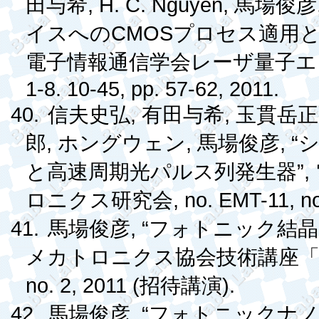
, H. C. Nguyen,
田与希
馬場俊彦
CMOS
イスへの
プロセス適用
電子情報通信学会レーザ量子
1-8. 10-45, pp. 57-62, 2011.
40.
,
,
信夫史弘
有田与希
玉貫岳正
,
,
, “
郎
ホングウェン
馬場俊彦
”,
と高速周期光パルス列発生器
, no. EMT-11, no
ロニクス研究会
41.
, “
馬場俊彦
フォトニック結
メカトロニクス協会技術講座
no. 2, 2011 (
).
招待講演
42.
, “
馬場俊彦
フォトニックナノ