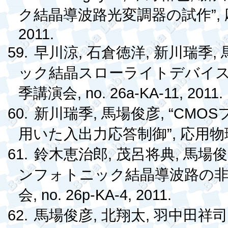
”,
ク結晶導波路光変調器の試作
2011.
59.
,
,
,
早川涼
石倉徳洋
新川瑞季
ック結晶スローライトデバイ
, no. 26a-KA-11, 2011.
季講演会
60.
,
, “CMOS
新川瑞季
馬場俊彦
”,
用いた入出力応答制御
応用物
61.
,
,
鈴木恵治郎
茂呂将典
馬場俊
ンフォトニック結晶導波路の非
, no. 26p-KA-4, 2011.
会
62.
,
,
馬場俊彦
北翔太
羽中田祥司