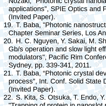
Nozaki, “Photonic crystal nanola
applications”, SPIE Optics and 
(Invited Paper).
19.
T. Baba, "Photonic nanostruc
Chapter Seminar Series, Los Ang
20.
H. C. Nguyen, Y. Sakai, M. Sh
Gb/s operation and slow light effe
modulators", Pacific Rim Confer
Sydney, pp. 339-341, 2011.
21.
T. Baba, “Photonic crystal d
process”, Int. Conf. Solid State
(Invited Paper).
22.
S. Kita, S. Otsuka, T. Endo, Y
"Trapping of protein in nanoslot 