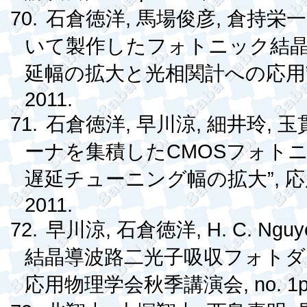
70.
,
,
石倉徳洋
馬場俊彦
倉持栄一
いて製作したフォトニック結
延幅の拡大と光相関計への応用
2011.
71.
,
,
,
石倉徳洋
早川涼
細井玲
玉
CMOS
ーナを集積した
フォト
”,
遅延チューニング幅の拡大
応
2011.
72.
,
, H. C. Ngu
早川涼
石倉徳洋
結晶導波路二光子吸収フォト
, no. 1
応用物理学会秋季講演会