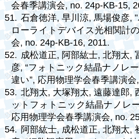
, no. 24p-KB-15, 2
会春季講演会
51.
,
,
, "
石倉徳洋
早川涼
馬場俊彦
ローライトデバイス光相関計
, no. 24p-KB-16, 2011.
会
52.
,
,
,
成松道正
阿部紘士
北翔太
, “
彦
フォトニック結晶ナノレー
”,
違い
応用物理学会春季講演会
53.
,
,
,
北翔太
大塚翔太
遠藤達郎
ットフォトニック結晶ナノレ
, no. 2
応用物理学会春季講演会
54.
,
,
,
阿部紘士
成松道正
北翔太