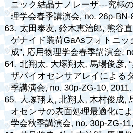
---
ニック結晶ナノレーザ
究極
, no. 26p-BN-
理学会春季講演会
63.
,
,
太田泰友
鈴木恵治郎
熊谷直
GaAs
ゲナイド装荷
フォトニッ
”,
, 
成
応用物理学会春季講演会
64.
,
,
, “
北翔太
大塚翔太
馬場俊彦
ザバイオセンサアレイによる
, no. 30p-ZG-10, 2011.
季講演会
65.
,
,
,
大塚翔太
北翔太
木村俊成
オセンサの表面処理最適化によ
, no. 30p-ZG-11
学会秋季講演会