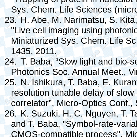
Sys. Chem. Life Sciences (micro
23.
H. Abe, M. Narimatsu, S. Kita
"Live cell imaging using photonic
Miniaturized Sys. Chem. Life Sc
1435, 2011.
24.
T. Baba, “Slow light and bio-s
Photonics Soc. Annual Meet., Vir
25.
N. Ishikura, T. Baba, E. Kura
resolution tunable delay of slow l
correlator”, Micro-Optics Conf.,
26.
K. Suzuki, H. C. Nguyen, T. Ta
and T. Baba, "Symbol-rate-varia
CMOS-compatible process", Micr