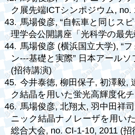
ICT
, no.
ク展先端
シンポジウム
43.
, “
馬場俊彦
自転車と同じスピ
理学会公開講座「光科学の最先
44.
(
), “
馬場俊彦
横浜国立大学
フ
---
”
ン
基礎と実際
日本アールソ
(
)
招待講演
45.
,
,
,
今井泰徳
柳田保子
初澤毅
ク結晶を用いた蛍光高輝度化
46.
,
,
馬場俊彦
北翔太
羽中田祥司
ニック結晶ナノレーザを用い
, no. CI-1-10, 2011 (
総合大会
招