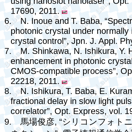
using nanoslot nanolaser”, Opt. 
17690, 2011.
6.
N. Inoue and T. Baba, “Spectra
photonic crystal under normally in
crystal control”, Jpn. J. Appl. P
7.
M. Shinkawa, N. Ishikura, Y.
enhancement in photonic crystal
CMOS-compatible process”, Opt.
22218, 2011.
8.
N. Ishikura, T. Baba, E. Kur
fractional delay in slow light puls
correlator”, Opt. Express, vol. 
9.
, “
馬場俊彦
シリコンフォト