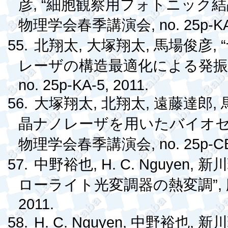
, “
彦
細胞観察用フォトニック結
, no. 25p-K
物理学会春季講演会
55.
,
,
, “
北翔太
大塚翔太
馬場俊彦
レーザの構造最適化による発振
no. 25p-KA-5, 2011.
56.
,
,
,
大塚翔太
北翔太
遠藤達郎
晶ナノレーザを用いたバイオ
, no. 25p-C
物理学会春季講演会
57.
, H. C. Nguyen,
中野裕也
新川
”,
ローライト光変調器の熱変調
2011.
58.
H. C. Nguyen,
,
中野裕也
新川