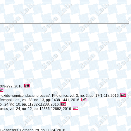
. 289-292, 2016.
–oxide–semiconductor process”, Photonics, vol. 3, no. 2, pp. 17(1-11), 2016.
chnol. Lett., vol. 28, no. 13, pp. 1438-1441, 2016.
l. 24, no. 10, pp. 11232-11238, 2016.
xpress, vol. 24, no. 12, pp. 12886-12892,
2016.
, Biosensors, Gothenburg, no. O124, 2016.