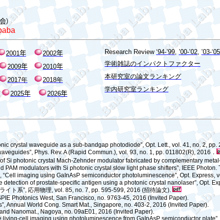
会
）
baba
Research Review
‘94-’99
,
’00-’02
,
’03-‘05
2001
年
2002
年
学術雑誌のインパクトファクター
200
9
年
20
10
年
本研究室の論文ランキング
2017
年
2018
年
学内研究室ランキング
202
5
年
202
6
年
otonic crystal waveguide as a sub-bandgap photodiode”, Opt. Lett., vol. 41, no. 2, pp
 waveguides”, Phys. Rev. A (Rapid Commun.), vol. 93, no. 1, pp. 011802(R), 2016
．
cs of Si photonic crystal Mach-Zehnder modulator fabricated by complementary metal
AM modulators with Si photonic crystal slow light phase shifters”, IEEE Photon. Te
a, “Cell imaging using GaInAsP semiconductor photoluminescence”, Opt. Express, vo
e detection of prostate-specific antigen using a photonic crystal nanolaser”, Opt. E
ライト系
”,
応用物理
, vol. 85, no. 7, pp. 595-599, 2016 (
招待論文
).
 SPIE Photonics West, San Francisco, no. 9763-45, 2016 (Invited Paper).
ns”, Annual World Cong. Smart Mat., Singapore, no. 403-2, 2016 (Invited Paper).
s and
Nanomat
., Nagoya, no. 09aE01, 2016 (Invited Paper).
ree living-cell imaging using photoluminescence from GaInAsP semiconductor plate”