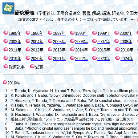
研究発表
（
学術雑誌
,
国際会議論文
,
著書
,
解説
,
講演
,
研究会
,
全国大
論文の
pdf
ファイルは，各学会の
ポリシー
に従って掲載しています．
---
1995
年
1996
年
1997
年
1998
年
1999
年
2000
年
2003
年
200
4
年
200
5
年
200
6
年
200
7
年
200
8
年
20
11
年
20
12
年
20
13
年
20
14
年
20
15
年
20
16
年
2019
年
2020
年
2021
年
2022
年
2023
年
2024
年
報道記事
受賞
2016
年
1.
Y. Terada, K. Miyasaka, H. Ito and T. Baba, “Slow-light effect in a silicon ph
2.
K. Kondo and T. Baba, “Slow-light-induced Doppler shift in photonic-crystal
3.
Y. Hinakura, Y. Terada, T. Tamura and T. Baba, “Wide spectral characteristi
4.
K. Hojo, Y. Terada, N. Yazawa, T. Watanabe and T. Baba, “Compact QPSK and P
5.
M. Sakemoto, Y. Kishi, K. Watanabe, H. Abe, S. Ota, Y. Takemura and T. Bab
6.
S. Hachuda, T. Watanabe, D. Takahashi and
T. Baba, “Sensitive and selectiv
7.
近藤圭祐
,
馬場俊彦
, “
フォトニック結晶導波路における共伝搬・逆伝搬スロー
8.
T. Baba, K. Kondo, "Recent progress in photonic crystal slow light devices",
9.
T. Baba, “Photonic crystal nanolaser sensors for bio and medical applicatio
10.
T. Baba, “Nanolaser biosensors”, Int. Sympo. Adv. Plasma Sci. Appl. Nitride
11.
M. Sakemoto, Y. Kishi, K. Watanabe, S. Ota, Y. Takemura, T. Baba, “Label-f