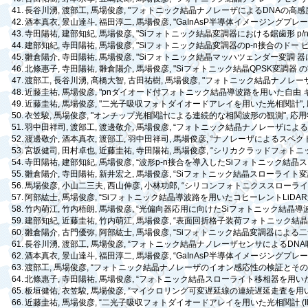
41.
長谷川湧
,
渡部工
,
馬場俊彦
, "
フォトニック結晶ナノレーザによる
DNA
の高感
42.
酒本真衣
,
景山達斗
,
福田淳二
,
馬場俊彦
, "GaInAsP
半導体イメージングプレ
43.
寺田陽祐
,
建部知紀
,
馬場俊彦
, "Si
フォトニック結晶変調器における鋸歯形
p/
44.
建部知紀
,
寺田陽祐
,
馬場俊彦
, "Si
フォトニック結晶変調器の
p-n
接合のドー
45.
雛倉陽介
,
寺田陽祐
,
馬場俊彦
, "Si
フォトニック結晶マッハツェンダー変調
器
46.
北條惠子
,
寺田陽祐
,
雛倉陽介
,
馬場俊彦
, "Si
フォトニック結晶
QPSK
変調器
の
47.
渡部工
,
長谷川湧
,
髙橋大智
,
古田祐樹
,
馬場俊彦
, "
フォトニック結晶ナノレー
48.
近藤圭祐
,
馬場俊彦
, "
pn
ダイオード付フォトニック結晶導波路を用いた自由
49.
近藤圭祐
,
馬場俊彦
, "
二光子吸収フォトダイオードアレイを用いた光相関計
",
50.
衣笠駿
,
馬場俊彦
, "
オンチップ光相関計による連続的な相関波形の観測
",
応用
51.
羽中田祥司
,
渡部工
,
渡邊敬介
,
馬場俊彦
, “
フォトニック結晶ナノレーザによ
52.
渡邊敬介
,
酒本真衣
,
渡部工
,
羽中田祥司
,
馬場俊彦
, “
ナノレーザによるスペク
53.
宮坂健司
,
田村卓也
,
近藤圭祐
,
寺田陽祐
,
馬場俊彦
, “
シリカクラッドフォトニ
54.
寺田陽祐
,
建部知紀
,
馬場俊彦
, “
波形
p-n
接合を導入した
Si
フォトニック結晶ス
55.
雛倉陽介
,
寺田陽祐
,
新井宏之
,
馬場俊彦
, “Si
フォトニック結晶スローライト変
56.
馬場俊彦
,
小山二三夫
,
西山伸彦
,
小林功郎
, “
シリコンフォトニクススローラ
57.
阿部紘士
,
馬場俊彦
, “Si
フォトニック結晶導波路を用いたコヒーレント
LiDAR
58.
竹内萌江
,
竹内梧朗
,
馬場俊彦
, “
光偏向器応用に向けた
Si
フォトニック結晶導
59.
建部知紀
,
近藤圭祐
,
竹内萌江
,
馬場俊彦
, “
表面回折格子装荷フォトニック結
60.
雛倉陽介
,
古門優弥
,
阿部紘士
,
馬場俊彦
, “Si
フォトニック結晶変調器による二
61.
長谷川湧
,
渡部工
,
馬場俊彦
, “
フォトニック結晶ナノレーザセンサによる
DNA
62.
酒本真衣
,
景山達斗
,
福田淳二
,
馬場俊彦
, “GaInAsP
半導体イメージングプレー
63.
渡部工
,
馬場俊彦
, “
フォトニック結晶ナノレーザのイオン感応性の検証とそ
64.
北條惠子
,
寺田陽祐
,
馬場俊彦
, “
フォトニック結晶スローライト移相器を用い
65.
板垣健佑
,
衣笠駿
,
馬場俊彦
, “
マイクロリング可変遅延線の連続遅延走査を用
66.
近藤圭祐
,
馬場俊彦
, “
二光子吸収フォトダイオードアレイを用いた光相関計
(I