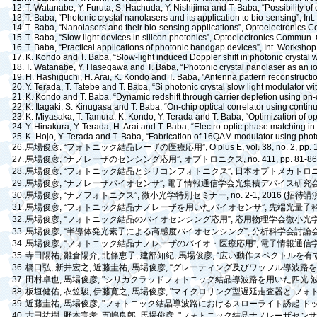
12.
T. Watanabe, Y. Furuta, S. Hachuda, Y. Nishijima and T. Baba, “Possibility 
13.
T. Baba, “Photonic crystal nanolasers and its application to bio-sensing”, I
14.
T. Baba, “Nanolasers and their bio-sensing applications”, Optoelectronics C
15.
T. Baba, “Slow light devices in silicon photonics”, Optoelectronics Commun. 
16.
T. Baba, “Practical applications of photonic bandgap devices”, Int. Workshop 
17.
K. Kondo and T. Baba, “Slow-light induced Doppler shift in photonic crystal 
18.
T. Watanabe, Y. Hasegawa and T. Baba, “Photonic crystal nanolaser as an ion
19.
H. Hashiguchi, H. Arai, K. Kondo and T. Baba, "Antenna pattern reconstruct
20.
Y. Terada, T. Tatebe and T. Baba, “Si photonic crystal slow light modulator 
21.
K. Kondo and T. Baba, “Dynamic redshift through carrier depletion using
pn
22.
K. Itagaki, S. Kinugasa and T. Baba, “On-chip optical correlator using conti
23.
K. Miyasaka, T. Tamura, K. Kondo, Y. Terada and T. Baba, “Optimization of o
24.
Y. Hinakura, Y. Terada, H. Arai and T. Baba, “Electro-optic phase matching i
25.
K. Hojo, Y. Terada and T. Baba, “Fabrication of 16QAM modulator using photo
26.
馬場俊彦
, “
フォトニック結晶レーザの医療応用
”, O plus E, vol. 38, no. 2, pp
27.
馬場俊彦
, “
ナノレーザのセンシング応用
”,
オプトロニクス
, no. 411, pp. 81-8
28.
馬場俊彦
, “
フォトニック結晶とシリコンフォトニクス
”,
日本オプトメカトロ
29.
馬場俊彦
, “
ナノレーザバイオセンサ
”,
電子情報通信学会光集積デバイス研究
30.
馬場俊彦
, “
ナノフォトニクス
”,
微小光学特別セミナー
, no. 2-1, 2016 (
招待講
31.
馬場俊彦
, “
フォトニック結晶ナノレーザを用いたバイオセンサ
”,
先端光量子
32.
馬場俊彦
, “
フォトニック結晶のバイオセンシング応用
”,
応用物理学会微小光
33.
馬場俊彦
, “
半導体発光素子による高感度バイオセンシング
”,
分析科学会討論
34.
馬場俊彦
, “
フォトニック結晶ナノレーザのバイオ・医療応用
”,
電子情報通信
35.
寺田陽祐
,
雛倉陽介
,
北條恵子
,
建部知紀
,
馬場俊彦
, “
広い動作スペクトルを有
36.
橋口弘
,
新井宏之
,
近藤圭祐
,
馬場俊彦
, “
グレーティング及びワッフル導波路
37.
田村卓也
,
馬場俊彦
, "
シリカクラッドフォトニック結晶導波路を用いた四光
38.
板垣健佑
,
衣笠駿
,
伊藤寛之
,
馬場俊彦
, "
マイクロリング型遅延走査器と
フォ
39.
近藤圭祐
,
馬場俊彦
, "
フォトニック結晶導波路におけるスローライト誘起
ド
40.
古田祐樹
,
野本宗孝
,
五嶋良郎
,
馬場俊彦
, "
フォトニック結晶ナノレーザセン