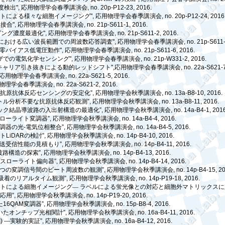
度検出
",
応用物理学会春季講演会
, no. 20p-P12-23, 2016.
ートによる様々な細胞イメージング
",
応用物理学会春季講演会
, no. 20p-P12-24, 2016
n
接合
",
応用物理学会春季講演会
, no. 21p-S611-1, 2016.
ピング濃度最適化
",
応用物理学会春季講演会
, no. 21p-S611-2, 2016.
における広い波長範囲での周波数応答調査
",
応用物理学会春季講演会
, no. 21p-S611
零バイアス低電圧動作
",
応用物理学会春季講演会
, no. 21p-S611-6, 2016.
ザでの電気化学センシング
",
応用物理学会春季講演会
, no. 21p-W331-2, 2016.
キャリア引き抜きによる動的レッドシフト
",
応用物理学会春季講演会
, no. 22a-S621-
応用物理学会春季講演会
, no. 22a-S621-5, 2016.
物理学会春季講演会
, no. 22a-S621-2, 2016.
る抗原抗体反応センシングの安定化
”,
応用物理学会秋季講演会
, no. 13a-B8-10, 2016.
トル分析不要な抗原抗体反応観測
”,
応用物理学会秋季講演会
, no. 13a-B8-11, 2016.
ック結晶導波路の入出射構造の最適化
”,
応用物理学会秋季講演会
, no. 14a-B4-1, 201
ローライト変調器
”,
応用物理学会秋季講演会
, no. 14a-B4-4, 2016.
調器の光
-
電気位相整合
”,
応用物理学会秋季講演会
, no. 14a-B4-5, 2016.
イト
LiDAR
の検討
”,
応用物理学会秋季講演会
, no. 14p-B4-10, 2016.
送受信性能の見積もり
”,
応用物理学会秋季講演会
, no. 14p-B4-11, 2016.
波路構造の探索
”,
応用物理学会秋季講演会
, no. 14p-B4-13, 2016.
晶スローライト偏向器
”,
応用物理学会秋季講演会
, no. 14p-B4-14, 2016.
つの変調信号間のビート周波数の観測
”,
応用物理学会秋季講演会
, no. 14p-B4-15, 2
吸着のリアルタイム観測
”,
応用物理学会秋季講演会
, no. 14p-P19-18, 2016.
トによる細胞イメージング––
ラベルによる蛍光像との対応と細胞外マトリックスに
の応用
”,
応用物理学会秋季講演会
, no. 14p-P19-20, 2016.
た
16QAM
変調器
”,
応用物理学会秋季講演会
, no. 15p-B8-4, 2016.
いたオンチップ光相関計
”,
応用物理学会秋季講演会
, no. 16a-B4-11, 2016.
I) ---
実験的実証
”,
応用物理学会秋季講演会
, no. 16a-B4-12, 2016.