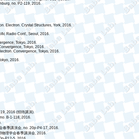
enburg, no. P2-119, 2016.
.
n. Electron. Crystal Structures, York, 2016.
fic Radio Conf., Seoul, 2016.
vergence, Tokyo, 2016.
. Convergence, Tokyo, 2016.
 Electron. Convergence, Tokyo, 2016.
.
Tokyo, 2016.
-19, 2016 (
招待講演
).
 no. B-1-118, 2016.
.
会春季講演会
, no. 20p-P4-17, 2016.
用物理学会春季講演会
, 2016.
20p-P12-5, 2016.