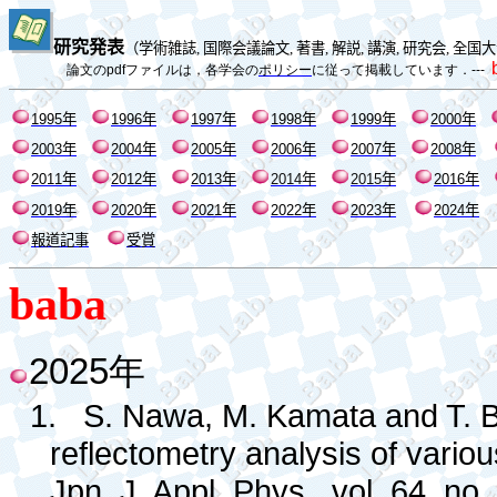
研究発表
（
学術雑誌
,
国際会議論文
,
著書
,
解説
,
講演
,
研究会
,
全国大
論文の
pdf
ファイルは，各学会の
ポリシー
に従って掲載しています．
---
1995
年
1996
年
1997
年
1998
年
1999
年
2000
年
2003
年
200
4
年
200
5
年
200
6
年
200
7
年
200
8
年
20
11
年
20
12
年
20
13
年
20
14
年
20
15
年
20
16
年
2019
年
2020
年
2021
年
2022
年
2023
年
2024
年
報道記事
受賞
baba
2025
年
1.
S. Nawa, M. Kamata and T. B
reflectometry analysis of vario
Jpn. J. Appl. Phys., vol. 64, no