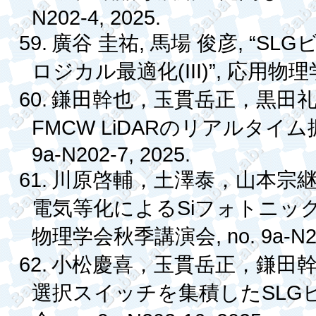
N202-4, 2025.
59.
,
, “SLG
廣谷
圭祐
馬場
俊彦
(III)”,
ロジカル最適化
応用物理
60.
鎌田幹也，玉貫岳正，黒田
FMCW LiDAR
のリアルタイム
9a-N202-7, 2025.
61.
川原啓輔，土澤泰，山本宗
Si
電気等化による
フォトニッ
, no. 9a-N
物理学会秋季講演会
62.
小松慶喜，玉貫岳正，鎌田
SLG
選択スイッチを集積した