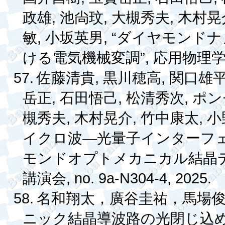
,
,
,
政雄
池
尙
玟
大槻秀夫
木村晃
,
, “
敏
小坂英男
ダイヤモンドナ
”,
ける電気機械変調
応用物理
57.
,
,
佐藤清貴
黒川穂高
関口雄
,
,
,
岳正
石田悟己
松清秀次
ポン
,
,
,
槻秀夫
木村晃介
竹中康太
小
イクロ波―光量子インターフ
モンドオプトメカニカル結晶
, no. 9a-N304-4, 2025.
講演会
58.
名和翔太，廣谷圭祐，馬場
ニック結晶導波路の光閉じ込