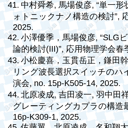
41.
,
, “
中村舜希
馬場俊彦
単一形
”,
ォトニックナノ構造の検討
2025.
42.
, “SLG
小澤優季，馬場俊彦
ビ
(III)”,
論的検討
応用物理学会春
43.
小松慶喜，玉貫岳正，鎌田
リング波長選択スイッチのハ
, no. 15p-K505-14, 2025.
演会
44.
,
,
北原凌成
吉田凌一
羽中田
グレーティングカプラの構造
16p-K309-1, 2025.
45.
佐藤翼，北原凌成，名和翔