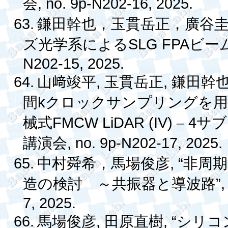
, no. 9p-N202-16, 2025.
会
63.
鎌田幹也，玉貫岳正，廣谷
SLG FPA
ズ光学系による
ビー
N202-15, 2025.
64.
,
,
山﨑竣平
玉貫岳正
鎌田幹
k
間
クロックサンプリングを
FMCW LiDAR (IV)
4
械式
–
サブ
, no. 9p-N202-17, 2025.
講演会
65.
, “
中村舜希，馬場俊彦
非周
”
造の検討 ～共振器と導波路
7, 2025.
66.
,
, “
馬場俊彦
田原直樹
シリコ