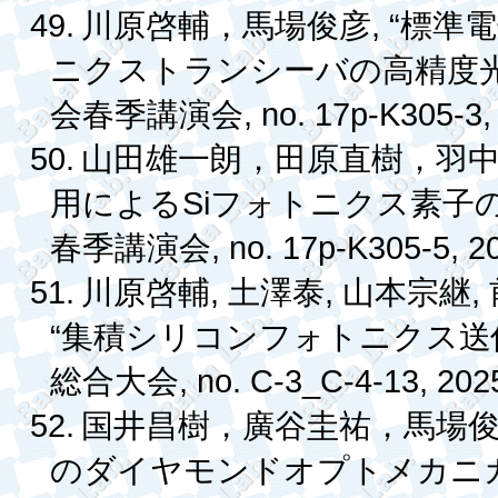
49.
, “
川原啓輔，馬場俊彦
標準
ニクストランシーバの高精度
, no. 17p-K305-3,
会春季講演会
50.
山田雄一朗，田原直樹，羽
Si
用による
フォトニクス素子
, no. 17p-K305-5, 2
春季講演会
51.
,
,
,
川原啓輔
土澤泰
山本宗継
“
集積シリコンフォトニクス送
, no. C-3_C-4-13, 202
総合大会
52.
国井昌樹，廣谷圭祐，馬場
のダイヤモンドオプトメカニ