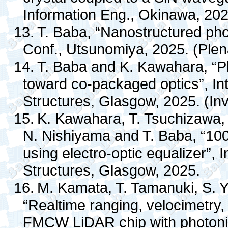
Information Eng., Okinawa, 202
13.
T. Baba, “Nanostructured phot
Conf., Utsunomiya, 2025. (Plen
14.
T. Baba and K. Kawahara, “Ph
toward co-packaged optics”, In
Structures, Glasgow, 2025. (In
15.
K. Kawahara, T. Tsuchizawa
N. Nishiyama and T. Baba, “100
using electro-optic equalizer”,
Structures, Glasgow, 2025.
16.
M. Kamata, T. Tamanuki, S. 
“Realtime ranging, velocimetry,
FMCW LiDAR chip with photonic 