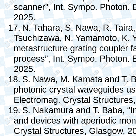
scanner”, Int. Sympo. Photon. 
2025.
17.
N. Tahara, S. Nawa, R. Taira,
Tsuchizawa, N. Yamamoto, K. Y
metastructure grating coupler f
process”, Int. Sympo. Photon. 
2025.
18.
S. Nawa, M. Kamata and T. Ba
photonic crystal waveguides u
Electromag. Crystal Structures
19.
S. Nakamura and T. Baba, “In
and devices with aperiodic mono
Crystal Structures, Glasgow, 2