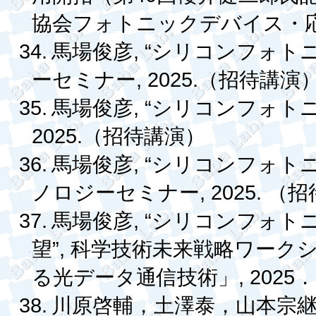
協会フォトニックデバイス・
34.
, “
馬場俊彦
シリコンフォト
, 2025.
ーセミナー
（招待講演
35.
, “
馬場俊彦
シリコンフォト
2025.
（招待講演）
36.
, “
馬場俊彦
シリコンフォト
, 2025.
ノロジーセミナー
（招
37.
, “
馬場俊彦
シリコンフォト
”,
望
科学技術未来戦略ワーク
, 2025
る光データ通信技術」
．
38.
川原啓輔，土澤泰，山本宗