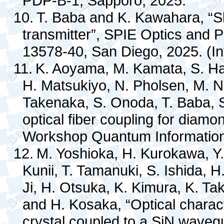
PDP-B-1, Sapporo, 2025.
10.
T. Baba and K. Kawahara, “S
transmitter”, SPIE Optics and P
13578-40, San Diego, 2025. (In
11.
K. Aoyama, M. Kamata, S. Hac
H. Matsukiyo, N. Pholsen, M. Ni
Takenaka, S. Onoda, T. Baba, 
optical fiber coupling for diam
Workshop Quantum Information
12.
M. Yoshioka, H. Kurokawa, Y
Kunii, T. Tamanuki, S. Ishida, 
Ji, H. Otsuka, K. Kimura, K. T
and H. Kosaka, “Optical charac
crystal coupled to a SiN wave