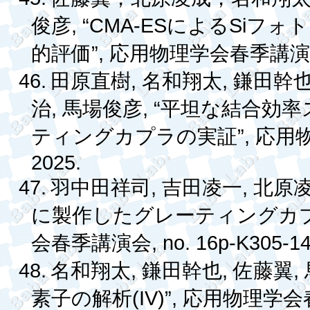
, “CMA-ES
Si
俊彦
による
フォト
”,
的評価
応用物理学会春季講
46.
,
,
田原直樹
名和翔太
鎌田幹
,
, “
治
馬場俊彦
平坦な結合効率
”,
ティングカプラの実証
応用
2025.
47.
,
,
羽中田祥司
吉田凌一
北原
に製作したグレーティングカ
, no. 16p-K305-14
会春季講演会
48.
,
,
,
名和翔太
鎌田幹也
佐藤翼
(IV)”,
素子の解析
応用物理学会