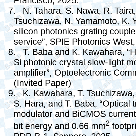
Francisco, 2025.
7.
N. Tahara, S. Nawa, R. Taira,
Tsuchizawa, N. Yamamoto, K. 
silicon photonics grating coupl
service”, SPIE Photonics West
8.
T. Baba and K. Kawahara, “Hig
Si photonic crystal slow-light m
amplifier”, Optoelectronic Com
(Invited Paper)
9.
K. Kawahara, T. Tsuchizawa
S. Hara, and T. Baba, “Optical tr
modulator and BiCMOS current-m
2
bit energy and 0.66 mm
footpr