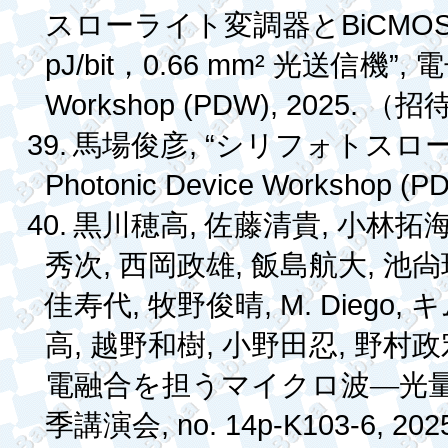
BiCMO
スローライト変調器と
pJ/bit
0.66 mm²
”,
，
光送信機
電
Workshop (PDW), 2025.
（招
39.
, “
馬場俊彦
シリフォトスロ
Photonic Device Workshop (P
40.
,
,
黒川穂高
佐藤清貴
小林拓
,
,
,
秀次
西岡政雄
飯島航大
池
尙
,
, M. Diego,
佳寿代
牧野俊晴
キ
,
,
,
高
越野和樹
小野田忍
野村政
電融合を担うマイクロ波―光
, no. 14p-K103-6, 202
季講演会