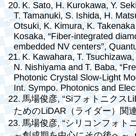
20.
K. Sato, H. Kurokawa, Y. Sek
T. Tamanuki, S. Ishida, H. Mats
Otsuki, K. Kimura, K. Takenaka
Kosaka, “Fiber-integrated diam
embedded NV centers”, Quantu
21.
K. Kawahara, T. Tsuchizawa
N. Nishiyama and T. Baba, “Fr
Photonic Crystal Slow-Light Mod
Int. Sympo. Photonics and Ele
22.
, “Si
L
馬場俊彦
フォトニクス
LiDAR
ための
（ライダー）関
23.
, “
馬場俊彦
シリコンフォト
,
～創成期を中心にその後へ～