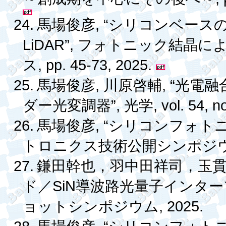
24.
, “
馬場俊彦
シリコンベース
LiDAR”,
フォトニック結晶に
, pp. 45-73, 2025.
ス
25.
,
, “
馬場俊彦
川原啓輔
光電融
”,
, vol. 54, 
ダー光変調器
光学
26.
, “
馬場俊彦
シリコンフォト
トロニクス技術公開シンポジ
27.
鎌田幹也，羽中田祥司，玉
SiN
ド／
導波路光量子インター
, 2025.
ョットシンポジウム