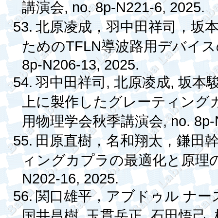
, no. 8p-N221-6, 2025.
講演会
53.
北原凌成，羽中田祥司，坂
TFLN
ための
導波路用デバイス
8p-N206-13, 2025.
54.
,
,
羽中田祥司
北原凌成
坂本
上に製作したグレーティング
, no. 8p
用物理学会秋季講演会
55.
田原直樹，名和翔太，鎌田
ィングカプラの最適化と原理
N202-16, 2025.
56.
関口雄平，アブドゥル
ナー
,
,
,
国井昌樹
玉貫岳正
石田悟己