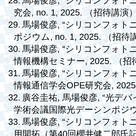
28.
, “
馬場俊彦
シリコンフォト
, no. 1, 2025.
究会
（招待講演
29.
, “
馬場俊彦
シリコンフォト
, no. 1, 2025.
ポジウム
（招待
30.
, “
馬場俊彦
シリコンフォト
, 2025.
情報機構セミナー
（招
31.
, “
馬場俊彦
シリコンフォト
OPE
, 2025
情報通信学会
研究会
32.
,
, “
廣谷圭祐
馬場俊彦
光デバ
学術会議国際光デーシンポジ
33.
, “
馬場俊彦
シリコンフォト
40
用開拓（第
回櫻井健二郎氏