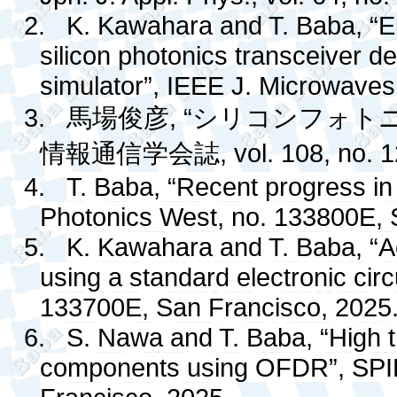
2.
K. Kawahara and T. Baba, “El
silicon photonics transceiver de
simulator”, IEEE J. Microwaves,
3.
, “
馬場俊彦
シリコンフォト
, vol. 108, no. 
情報通信学会誌
4.
T. Baba, “Recent progress 
Photonics West, no. 133800E, S
5.
K. Kawahara and T. Baba, “Ac
using a standard electronic cir
133700E, San Francisco, 2025
6.
S. Nawa and T. Baba, “High t
components using OFDR”, SPIE